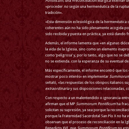
Pontificum,
una «reconciliación litúrgica interna» 
«proceder
no
según una hermenéutica de la ruptur
tradición».
«Esta dimensión eclesiológica de la hermenéutica d
coherentes aún no ha sido plenamente acogida por
sido recibida y puesta en práctica, ya está dando fru
Además, el informe lamenta que «en algunas dióce
la vida de la Iglesia, sino como un elemento inaprop
como ‘peligrosa’ y, por lo tanto, algo que no se d
no se extienda. con la esperanza de su eventual d
Más específicamente, el informe encontró que los
mostrar poco interés» en implementar
Summorum 
señaló, «las respuestas de los obispos italianos su
extraordinaria
y sus disposiciones relacionadas, 
Con respecto a un malentendido o ignorancia entr
afirman que el MP
Summorum Pontificum
ha fraca
solicitan su supresión, ya sea porque la reconcilia
porque la Fraternidad Sacerdotal San Pío X no ha vu
observan que el proceso de reconciliación en la I
Benedicto XVI, que
Summorum Pontificum
no esta