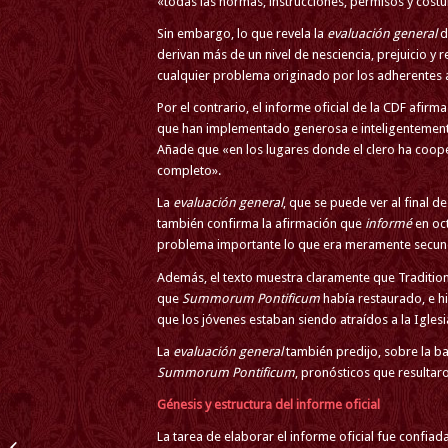
«todas las normas, instrucciones, permisos y cos
Sin embargo, lo que revela la
evaluación general
d
derivan más de un nivel de nesciencia, prejuicio y 
cualquier problema originado por los adherentes a 
Por el contrario, el informe oficial de la CDF afir
que han implementado generosa e inteligentemen
Añade que «en los lugares donde el clero ha coope
completo».
La
evaluación general
, que se puede ver al final de 
también confirma la afirmación que
informé
en oc
problema importante lo que era meramente secundar
Además, el texto muestra claramente que Traditio
que
Summorum Pontificum
había restaurado, e h
que los jóvenes estaban siendo atraídos a la Iglesia
La
evaluación general
también predijo, sobre la ba
Summorum Pontificum
, pronósticos que resultaro
Génesis y estructura del informe oficial
UNA VOCE SEVILLA
La tarea de elaborar el informe oficial fue confiad
PARTICIPARÁ EN LA 5ª