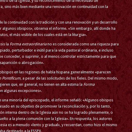
dentro de la Iglesia, y su reconocimiento de la necesidad de
a, sino más bien mediante una renovación en continuidad con la
e la continuidad con la tradición y con una renovación y un desarrollo
 algunos obispos», observa el informe. «Sin embargo, allí donde ha
tos, el más visible de los cuales está en la liturgia».
sis la
Forma extraordinaria
no es considerada como una riqueza para
iado, perturbador e inútil para la vida pastoral ordinaria, e incluso
ebe conceder, o suprimir, o al menos controlar estrictamente para que
esaparición o abrogación».
 obispos en las regiones de habla hispana generalmente «parecen
Pontificum
, a pesar de las solicitudes de los fieles. Del mismo modo,
gieren que, en general, no tienen en alta estima la
Forma
con algunas excepciones».
e una minoría del episcopado, el informe señaló: «Algunos obispos
sado en su objetivo de promover la reconciliación y, por lo tanto,
ción interna dentro de la Iglesia aún no se ha logrado plenamente, o
elto a la plena comunión con la Iglesia». En respuesta, los autores
glesia es a menudo «lento y gradual», y recuerdan, como hizo el mismo
ba destinado a la FSSPX.