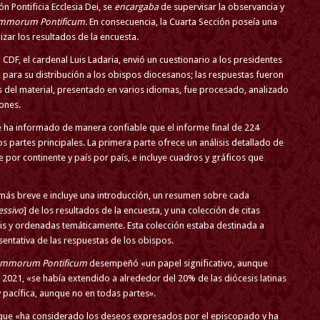
n Pontificia Ecclesia Dei, se
encargaba
de supervisar la observancia y
mmorum Pontificum
. En consecuencia, la Cuarta Sección poseía una
zar los resultados de la encuesta.
 CDF, el cardenal Luis Ladaria, envió un cuestionario a los presidentes
 para su distribución a los obispos diocesanos; las respuestas fueron
s del material, presentado en varios idiomas, fue procesado, analizado
ones.
 me ha informado de manera confiable que el informe final de 224
 partes principales. La primera parte ofrece un análisis detallado de
e por continente y país por país, e incluye cuadros y gráficos que
s más breve e incluye una introducción, un resumen sobre cada
essivo
] de los resultados de la encuesta, y una colección de citas
sis y ordenadas temáticamente. Esta colección estaba destinada a
entativa de las respuestas de los obispos.
mmorum Pontificum
desempeñó «un papel significativo, aunque
n 2021, «se había extendido a alrededor del 20% de las diócesis latinas
pacífica, aunque no en todas partes».
ue «ha considerado los deseos expresados por el episcopado y ha