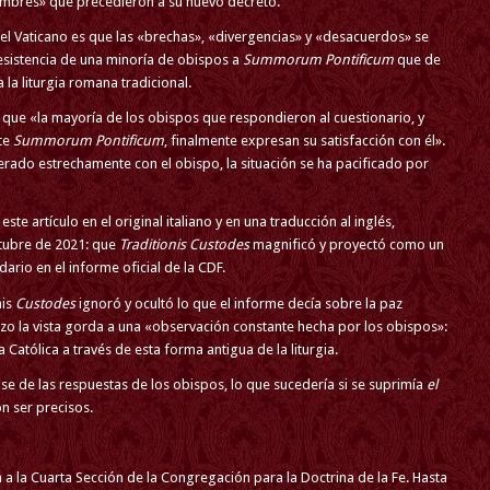
tumbres» que precedieron a su nuevo decreto.
el Vaticano es que las «brechas», «divergencias» y «desacuerdos» se
resistencia de una minoría de obispos a
Summorum Pontificum
que de
la liturgia romana tradicional.
ma que «la mayoría de los obispos que respondieron al cuestionario, y
te
Summorum Pontificum
, finalmente expresan su satisfacción con él».
rado estrechamente con el obispo, la situación se ha pacificado por
este artículo en el original italiano y en una traducción al inglés,
tubre de 2021: que
Traditionis Custodes
magnificó y proyectó como un
io en el informe oficial de la CDF.
nis
Custodes
ignoró y ocultó lo que el informe decía sobre la paz
izo la vista gorda a una «observación constante hecha por los obispos»:
 Católica a través de esta forma antigua de la liturgia.
se de las respuestas de los obispos, lo que sucedería si se suprimía
el
n ser precisos.
a a la Cuarta Sección de la Congregación para la Doctrina de la Fe. Hasta