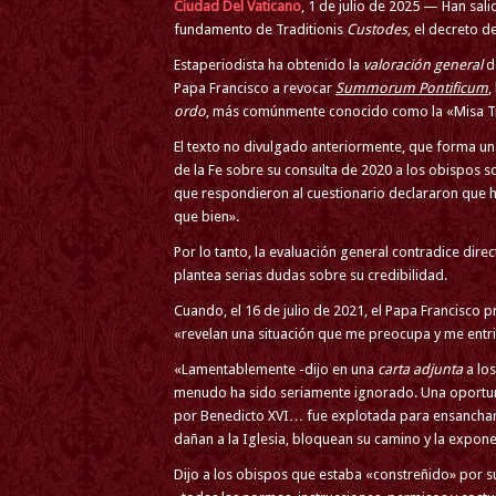
Ciudad Del Vaticano
, 1 de julio de 2025 — Han sal
fundamento de Traditionis
Custodes
, el decreto d
Estaperiodista ha obtenido la
valoración general
de
Papa Francisco a revocar
Summorum Pontificum
,
ordo
, más comúnmente conocido como la «Misa Tra
El texto no divulgado anteriormente, que forma una
de la Fe sobre su consulta de 2020 a los obispos 
que respondieron al cuestionario declararon que h
que bien».
Por lo tanto, la evaluación general contradice di
plantea serias dudas sobre su credibilidad.
Cuando, el 16 de julio de 2021, el Papa Francisco 
«revelan una situación que me preocupa y me entri
«Lamentablemente -dijo en una
carta adjunta
a los
menudo ha sido seriamente ignorado. Una oportun
por Benedicto XVI… fue explotada para ensanchar l
dañan a la Iglesia, bloquean su camino y la exponen
Dijo a los obispos que estaba «constreñido» por s