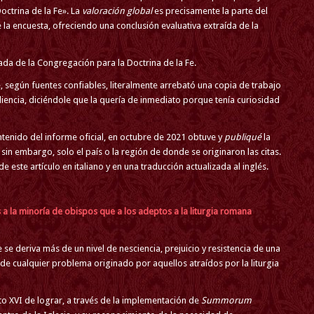
octrina de la Fe». La
valoración global
es precisamente la parte del
e la encuesta, ofreciendo una conclusión evaluativa extraída de la
ada de la Congregación para la Doctrina de la Fe.
e, según fuentes confiables, literalmente arrebató una copia de trabajo
iencia, diciéndole que la quería de inmediato porque tenía curiosidad
tenido del informe oficial, en octubre de 2021 obtuve y
publiqué
la
o, sin embargo, solo el país o la región de donde se originaron las citas.
de este artículo en italiano y en una traducción actualizada al inglés.
s a la minoría de obispos que a los adeptos a la liturgia romana
 se deriva más de un nivel de nesciencia, prejuicio y resistencia de una
de cualquier problema originado por aquellos atraídos por la liturgia
to XVI de lograr, a través de la implementación de
Summorum