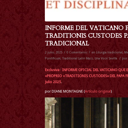
INFORME DEL VATICANO 
TRADITIONIS CUSTODES P
TRADICIONAL
/
/
2 julio, 2025
0 Comentarios
en
Liturgia tradicional
,
Me
/
Pontificum
,
Traditional Latin Mass
,
Una Voce Sevilla
por
Exclusiva :
INFORME OFICIAL DEL VATICANO QUE
«PROPRIO «TRADITIONIS CUSTODES» DEL PAPA FRAN
Julio 2025
.
por DIANE MONTAGNE (
Artículo original
)