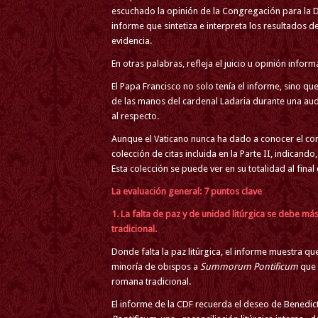
escuchado la opinión de la Congregación para la D
informe que sintetiza e interpreta los resultados d
evidencia.
En otras palabras, refleja el
juicio u opinión inform
El Papa Francisco no solo tenía el informe, sino qu
de las manos del cardenal Ladaria durante una aud
al respecto.
Aunque el Vaticano nunca ha dado a conocer el con
colección de citas incluida en la Parte II, indicand
Esta colección se puede ver en su totalidad al final 
La evaluación general: 7 puntos clave
1. La falta de paz y de unidad litúrgica se debe má
tradicional.
Donde falta la paz litúrgica, el informe muestra que
minoría de obispos a
Summorum Pontificum
que 
romana tradicional.
El informe de la CDF recuerda el deseo de Benedic