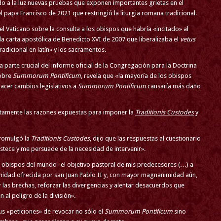
ido a la luz nuevas pruebas que exponen importantes grietas en el
el papa Francisco de 2021 que restringió la liturgia romana tradicional.
l Vaticano sobre la consulta a los obispos que habría «incitado» al
 la carta apostólica de Benedicto XVI de 2007 que liberalizaba el
vetus
dicional en latín» y los sacramentos.
 parte crucial del informe oficial de la Congregación para la Doctrina
sobre
Summorum Pontificum
, revela que «la mayoría de los obispos
acer cambios legislativos a
Summorum Pontificum
causaría más daño
rectamente las razones expuestas para imponer la
Traditionis Custodes
y
promulgó la
Traditionis Custodes
, dijo que las respuestas al cuestionario
stece y me persuade de la necesidad de intervenir».
 obispos del mundo- el objetivo pastoral de mis predecesores (…) a
idad ofrecida por san Juan Pablo II y, con mayor magnanimidad aún,
as brechas, reforzar las divergencias y alentar desacuerdos que
 al peligro de la división».
us «peticiones» de revocar no sólo el
Summorum Pontificum
sino