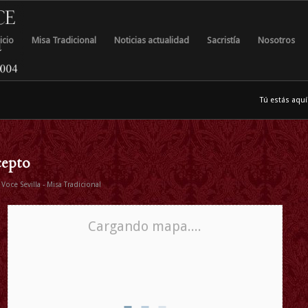
icio
Misa Tradicional
Noticias actualidad
Sacristía
Nosotros
Tú estás aquí
cepto
Voce Sevilla - Misa Tradicional
Cargando mapa....