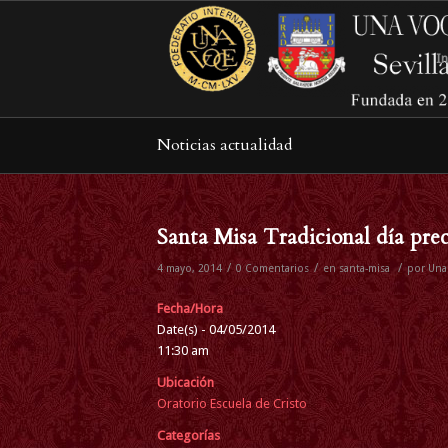
In
Noticias actualidad
Santa Misa Tradicional día pre
/
/
/
4 mayo, 2014
0 Comentarios
en
santa-misa
por
Una 
Fecha/Hora
Date(s) - 04/05/2014
11:30 am
Ubicación
Oratorio Escuela de Cristo
Categorías