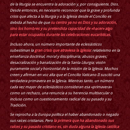
de la liturgia se encuentra la adoración y, por consiguiente, Dios.
Desde entonces, es necesario reconocer que la grave y profunda
crisis que afecta a la liturgia y a la Iglesia desde el Concilio es
debida al hecho de que
su centro ya no es Dios y su adoración,
sino los hombres y su pretendida capacidad de «hacer» algo
para estar ocupados durante las celebraciones eucarísticas
.
Incluso ahora, un número importante de eclesiásticos
subestiman la
gran crisis que atraviesa la Iglesia
: relativismo en la
enseñanza doctrinal, moral y disciplinaria; abusos graves;
desacralización y banalización de la Santa Liturgia; visión
puramente social y horizontal de la misión de la Iglesia. Muchos
creen y afirman en voz alta que el Concilio Vaticano II suscitó una
verdadera primavera en la Iglesia. Mientras tanto, un número
cada vez mayor de eclesiásticos consideran esa «primavera»
como un rechazo, una renuncia a su herencia multisecular o
incluso como un cuestionamiento radical de su pasado y su
Tradición.
Se reprocha a la Europa política el haber abandonado o negado
sus raíces cristianas. Pero
la primera que ha abandonado sus
raíces y su pasado cristiano es, sin duda alguna la Iglesia católica