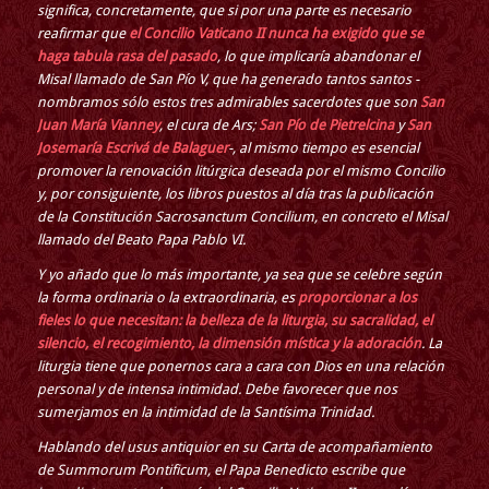
significa, concretamente, que si por una parte es necesario
reafirmar que
el Concilio Vaticano II nunca ha exigido que se
haga tabula rasa del pasado
, lo que implicaría abandonar el
Misal llamado de San Pío V, que ha generado tantos santos -
nombramos sólo estos tres admirables sacerdotes que son
San
Juan María Vianney
, el cura de Ars;
San Pío de Pietrelcina
y
San
Josemaría Escrivá de Balaguer
-, al mismo tiempo es esencial
promover la renovación litúrgica deseada por el mismo Concilio
y, por consiguiente, los libros puestos al día tras la publicación
de la Constitución Sacrosanctum Concilium, en concreto el Misal
llamado del Beato Papa Pablo VI.
Y yo añado que lo más importante, ya sea que se celebre según
la forma ordinaria o la extraordinaria, es
proporcionar a los
fieles lo que necesitan: la belleza de la liturgia, su sacralidad, el
silencio, el recogimiento, la dimensión mística y la adoración
. La
liturgia tiene que ponernos cara a cara con Dios en una relación
personal y de intensa intimidad. Debe favorecer que nos
sumerjamos en la intimidad de la Santísima Trinidad.
Hablando del usus antiquior en su Carta de acompañamiento
de Summorum Pontificum, el Papa Benedicto escribe que