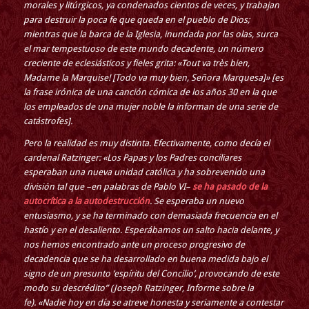
morales y litúrgicos, ya condenados cientos de veces, y trabajan
para destruir la poca fe que queda en el pueblo de Dios;
mientras que la barca de la Iglesia, inundada por las olas, surca
el mar tempestuoso de este mundo decadente, un número
creciente de eclesiásticos y fieles grita: «Tout va très bien,
Madame la Marquise! [Todo va muy bien, Señora Marquesa]» [es
la frase irónica de una canción cómica de los años 30 en la que
los empleados de una mujer noble la informan de una serie de
catástrofes].
Pero la realidad es muy distinta. Efectivamente, como decía el
cardenal Ratzinger: «Los Papas y los Padres conciliares
esperaban una nueva unidad católica y ha sobrevenido una
división tal que –en palabras de Pablo VI–
se ha pasado de la
autocrítica a la autodestrucción
. Se esperaba un nuevo
entusiasmo, y se ha terminado con demasiada frecuencia en el
hastío y en el desaliento. Esperábamos un salto hacia delante, y
nos hemos encontrado ante un proceso progresivo de
decadencia que se ha desarrollado en buena medida bajo el
signo de un presunto ‘espíritu del Concilio’, provocando de este
modo su descrédito” (Joseph Ratzinger, Informe sobre la
fe). «Nadie hoy en día se atreve honesta y seriamente a contestar