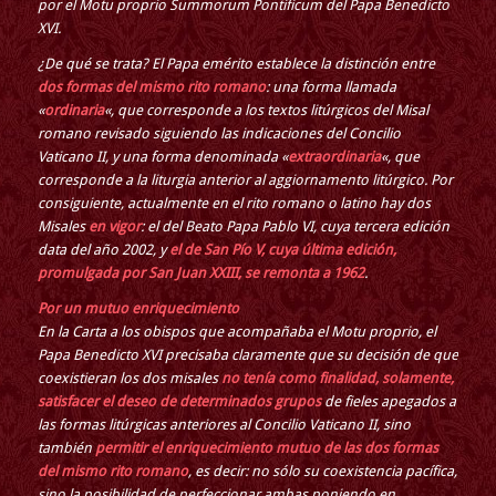
por el Motu proprio Summorum Pontificum del Papa Benedicto
XVI.
¿De qué se trata? El Papa emérito establece la distinción entre
dos formas del mismo rito romano
: una forma llamada
«
ordinaria
«, que corresponde a los textos litúrgicos del Misal
romano revisado siguiendo las indicaciones del Concilio
Vaticano II, y una forma denominada «
extraordinaria
«, que
corresponde a la liturgia anterior al aggiornamento litúrgico. Por
consiguiente, actualmente en el rito romano o latino hay dos
Misales
en vigor
: el del Beato Papa Pablo VI, cuya tercera edición
data del año 2002, y
el de San Pío V, cuya última edición,
promulgada por San Juan XXIII, se remonta a 1962
.
Por un mutuo enriquecimiento
En la Carta a los obispos que acompañaba el Motu proprio, el
Papa Benedicto XVI precisaba claramente que su decisión de que
coexistieran los dos misales
no tenía como finalidad, solamente,
satisfacer el deseo de determinados grupos
de fieles apegados a
las formas litúrgicas anteriores al Concilio Vaticano II, sino
también
permitir el enriquecimiento mutuo de las dos formas
del mismo rito romano
, es decir: no sólo su coexistencia pacífica,
sino la posibilidad de perfeccionar ambas poniendo en