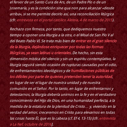
el fervor de un Santo Cura de Ars, de un Padre Pío o de un
Josemaría, y es la condición sine qua non para alcanzar «desde
arriba», si se me permite decirlo así, una reconciliación litúrgica
(cfr.
entrevista en el portal católico Aleteia, 4 de marzo de 2015
).
Rechazo con firmeza, por tanto, que dediquemos nuestro
tiempo a oponer una liturgia a la otra, o el Misal de San Pío V al
del Beato Pablo VI. Se trata más bien de
entrar en el gran silencio
de la liturgia, dejándose enriquecer por todas las formas
litúrgicas, ya sean latinas u orientales
. De hecho, sin esta
dimensión mística del silencio y sin un espíritu contemplativo, la
liturgia seguirá siendo ocasión de rupturas causadas por el odio,
de enfrentamientos ideológicos y de
humillaciones públicas de
los débiles por parte de quienes pretenden tener la autoridad
,
en lugar de ser el lugar de nuestra unidad y de nuestra
comunión en el Señor. Por lo tanto, en lugar de enfrentarnos y
detestarnos, la liturgia debería unirnos en la fe y en el verdadero
conocimiento del Hijo de Dios, en una humanidad perfecta, a la
medida de la estatura de la plenitud de Cristo… y, viviendo en la
verdad del amor, creceremos en Cristo para elevarnos en todas
las cosas hasta Él, que es la cabeza (cf. Ef 4, 13-15) [cfr.
entrevista
a La Nef, octubre de 2016
].