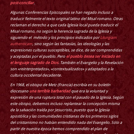
post-conciliar
.
Algunas Conferencias Episcopales se han negado incluso a
traducir fielmente el texto original latino del Misal romano. Otras
reclaman el derecho a que cada Iglesia local pueda traducir el
Misal romano, no según la herencia sagrada de la Iglesia y
siguiendo el método y los principios indicados por
Liturgiam
authenticam
, sino según las fantasías, las ideologías y las
expresiones culturas susceptibles, se dice, de ser comprendidas
y aceptadas por el pueblo. Pero
el pueblo desea ser iniciado en
el lenguaje sagrado de Dios
. También el Evangelio y la Revelación
son «reinterpretados», «contextualizados» y adaptados a la
cultura occidental decadente.
En 1968, el obispo de Metz (Francia) escribía en su boletín
diocesano
una terrible barbaridad
que era la voluntad y
expresión de una ruptura total con el pasado de la Iglesia. Según
este obispo, debemos incluso replantear la concepción misma
de la salvación traída por Jesucristo, puesto que la Iglesia
apostólica y las comunidades cristianas de los primeros siglos
del cristianismo no habían entendido nada del Evangelio. Sólo a
partir de nuestra época hemos comprendido el plan de