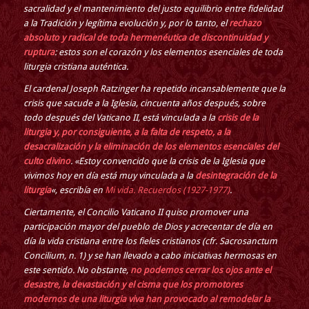
sacralidad y el mantenimiento del justo equilibrio entre fidelidad
a la Tradición y legítima evolución y, por lo tanto, el
rechazo
absoluto y radical de toda hermenéutica de discontinuidad y
ruptura
: estos son el corazón y los elementos esenciales de toda
liturgia cristiana auténtica.
El cardenal Joseph Ratzinger ha repetido incansablemente que la
crisis que sacude a la Iglesia, cincuenta años después, sobre
todo después del Vaticano II, está vinculada a la
crisis de la
liturgia y, por consiguiente, a la falta de respeto, a la
desacralización y la eliminación de los elementos esenciales del
culto divino
. «Estoy convencido que la crisis de la Iglesia que
vivimos hoy en día está muy vinculada a la
desintegración de la
liturgia
«, escribía en
Mi vida. Recuerdos (1927-1977)
.
Ciertamente, el Concilio Vaticano II quiso promover una
participación mayor del pueblo de Dios y acrecentar de día en
día la vida cristiana entre los fieles cristianos (cfr. Sacrosanctum
Concilium, n. 1) y se han llevado a cabo iniciativas hermosas en
este sentido. No obstante,
no podemos cerrar los ojos ante el
desastre, la devastación y el cisma que los promotores
modernos de una liturgia viva han provocado al remodelar la