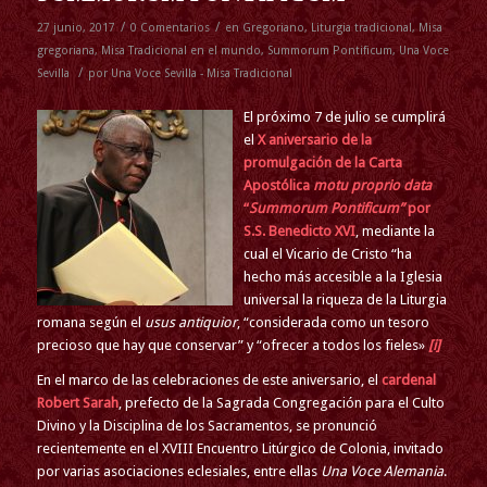
/
/
27 junio, 2017
0 Comentarios
en
Gregoriano
,
Liturgia tradicional
,
Misa
gregoriana
,
Misa Tradicional en el mundo
,
Summorum Pontificum
,
Una Voce
/
Sevilla
por
Una Voce Sevilla - Misa Tradicional
El próximo 7 de julio se cumplirá
el
X aniversario de la
promulgación de la Carta
Apostólica
motu proprio data
“
Summorum Pontificum”
por
S.S. Benedicto XVI
, mediante la
cual el Vicario de Cristo “ha
hecho más accesible a la Iglesia
universal la riqueza de la Liturgia
romana según el
usus antiquior
, “considerada como un tesoro
precioso que hay que conservar” y “ofrecer a todos los fieles»
[i]
En el marco de las celebraciones de este aniversario, el
cardenal
Robert Sarah
, prefecto de la Sagrada Congregación para el Culto
Divino y la Disciplina de los Sacramentos, se pronunció
recientemente en el XVIII Encuentro Litúrgico de Colonia, invitado
por varias asociaciones eclesiales, entre ellas
Una Voce Alemania
.