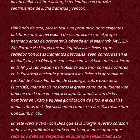
inconcebible celebrar la liturgia teniendo en el corazón
sentimientos de lucha fratricida y rencor.
Hablando de esto, ¿acaso Jesús no pronunció unas exigentes
palabras sobre la necesidad de reconciliarse con el propio
hermano antes de presentar la ofrenda en el altar? (cfr. Mt 5, 23-
24). Porque «la Liturgia misma impulsa a los fieles a que,
saciados ‘con los sacramentos pascuales’, sean ‘concordes en la
piedad’; ruega a Dios que ‘conserven en su vida lo que recibieron
en la fe’, y la renovación de la Alianza del Señor con los hombres
en la Eucaristía enciende y arrastra a los fieles a la apremiante
caridad de Cristo. Por tanto, de la Liturgia, sobre todo de la
Eucaristía, mana hacia nosotros la gracia como de su fuente y se
obtiene con la máxima eficacia aquella santificación de los
hombres en Cristo y aquella glorificación de Dios, a la cual las
demás obras de la Iglesia tienden como a su fin» (Sacrosanctum
Concilium, n. 10).
En este «cara a cara» con Dios que es la liturgia, nuestro corazón
debe estar purificado de toda enemistad, lo que supone que
cada uno debe ser respetado en su propia sensibilidad
. Esto