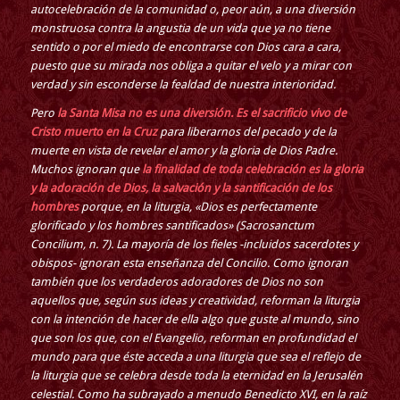
autocelebración de la comunidad o, peor aún, a una diversión
monstruosa contra la angustia de un vida que ya no tiene
sentido o por el miedo de encontrarse con Dios cara a cara,
puesto que su mirada nos obliga a quitar el velo y a mirar con
verdad y sin esconderse la fealdad de nuestra interioridad.
Pero
la Santa Misa no es una diversión. Es el sacrificio vivo de
Cristo muerto en la Cruz
para liberarnos del pecado y de la
muerte en vista de revelar el amor y la gloria de Dios Padre.
Muchos ignoran que
la finalidad de toda celebración es la gloria
y la adoración de Dios, la salvación y la santificación de los
hombres
porque, en la liturgia, «Dios es perfectamente
glorificado y los hombres santificados» (Sacrosanctum
Concilium, n. 7). La mayoría de los fieles -incluidos sacerdotes y
obispos- ignoran esta enseñanza del Concilio. Como ignoran
también que los verdaderos adoradores de Dios no son
aquellos que, según sus ideas y creatividad, reforman la liturgia
con la intención de hacer de ella algo que guste al mundo, sino
que son los que, con el Evangelio, reforman en profundidad el
mundo para que éste acceda a una liturgia que sea el reflejo de
la liturgia que se celebra desde toda la eternidad en la Jerusalén
celestial. Como ha subrayado a menudo Benedicto XVI, en la raíz