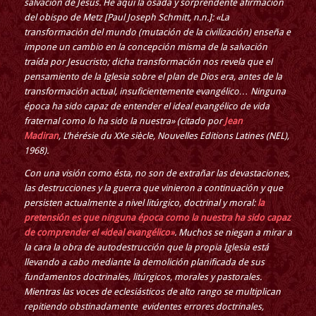
salvación de Jesús. He aquí la osada y sorprendente afirmación
del obispo de Metz [Paul Joseph Schmitt, n.n.]: «La
transformación del mundo (mutación de la civilización) enseña e
impone un cambio en la concepción misma de la salvación
traída por Jesucristo; dicha transformación nos revela que el
pensamiento de la Iglesia sobre el plan de Dios era, antes de la
transformación actual, insuficientemente evangélico… Ninguna
época ha sido capaz de entender el ideal evangélico de vida
fraternal como lo ha sido la nuestra» (citado por
Jean
Madiran
, L’hérésie du XXe siècle, Nouvelles Editions Latines (NEL),
1968).
Con una visión como ésta, no son de extrañar las devastaciones,
las destrucciones y la guerra que vinieron a continuación y que
persisten actualmente a nivel litúrgico, doctrinal y moral:
la
pretensión es que ninguna época como la nuestra ha sido capaz
de comprender el «ideal evangélico»
. Muchos se niegan a mirar a
la cara la obra de autodestrucción que la propia Iglesia está
llevando a cabo mediante la demolición planificada de sus
fundamentos doctrinales, litúrgicos, morales y pastorales.
Mientras las voces de eclesiásticos de alto rango se multiplican
repitiendo obstinadamente evidentes errores doctrinales,