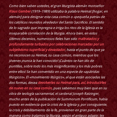
Como bien saben ustedes, el gran liturgista alemán monseñor
Klaus Gamber
(1919–1989) utilizaba la palabra Heimat [hogar, en
alemán] para designar esta casa común o «pequeña patria» de
los católicos reunidos alrededor del Santo Sacrificio. El sentido
de lo sagrado que impregna e irriga los ritos de la Iglesia es la
inseparable correlación de la liturgia. Ahora bien, en estos
últimos decenios, numerosos fieles han sido
maltratados y
profundamente turbados por celebraciones marcadas por un
subjetivismo superficial y devastador
, hasta el punto de que ya
no reconocen su Heimat, su casa común, mientras que los
jóvenes ¡nunca la han conocido! ¡Cuántos se han ido de
puntillas, sobre todo los más insignificantes y los más pobres
entre ellos! Se han convertido en una especie de «apátridas
litúrgicos». El «movimiento litúrgico», al que están asociadas las
dos formas, desea
devolverles su Heimat para, así, introducirles
de nuevo en su casa común
, pues sabemos muy bien que en su
obra de teología sacramental, el cardenal Joseph Ratzinger,
mucho antes de la publicación de Summorum Pontificum, había
puesto en evidencia que la crisis de la Iglesia y, por consiguiente,
la crisis y debilitamiento de la fe, provienen en gran parte de la
manera como tratamos la liturgia, según el antiguo adagio: lex