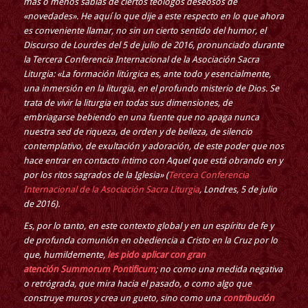
más o menos sabias de ciertos teólogos deseosos de
«novedades». He aquí lo que dije a este respecto en lo que ahora
es conveniente llamar, no sin un cierto sentido del humor, el
Discurso de Lourdes del 5 de julio de 2016, pronunciado durante
la Tercera Conferencia Internacional de la Asociación Sacra
Liturgia: «La formación litúrgica es, ante todo y esencialmente,
una inmersión en la liturgia, en el profundo misterio de Dios. Se
trata de vivir la liturgia en todas sus dimensiones, de
embriagarse bebiendo en una fuente que no apaga nunca
nuestra sed de riqueza, de orden y de belleza, de silencio
contemplativo, de exultación y adoración, de este poder que nos
hace entrar en contacto íntimo con Aquel que está obrando en y
por los ritos sagrados de la Iglesia» (
Tercera Conferencia
Internacional de la Asociación Sacra Liturgia
, Londres, 5 de julio
de 2016).
Es, por lo tanto, en este contexto global y en un espíritu de fe y
de profunda comunión en obediencia a Cristo en la Cruz por lo
que, humildemente,
les pido aplicar con gran
atención Summorum Pontificum
; no como una medida negativa
o retrógrada, que mira hacia el pasado, o como algo que
construye muros y crea un gueto, sino como una
contribución