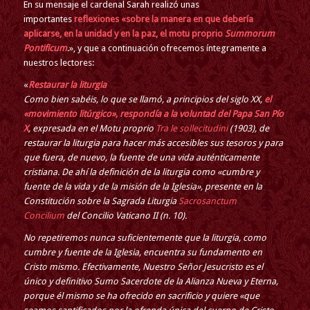
En su mensaje el cardenal Sarah realizó unas
importantes
reflexiones «sobre la manera en que debería
aplicarse, en la unidad y en la paz, el motu proprio
Summorum
Pontificum
.», y que a continuación ofrecemos íntegramente a
nuestros lectores:
«
Restaurar la liturgia
Como bien sabéis, lo que se llamó, a principios del siglo XX,
el
«movimiento litúrgico», respondía a la voluntad del Papa San Pío
X
, expresada en el Motu proprio
Tra le sollecitudini
(1903), de
restaurar la liturgia para hacer más accesibles sus tesoros y para
que fuera, de nuevo, la fuente de una vida auténticamente
cristiana. De ahí la definición de la liturgia como «cumbre y
fuente de la vida y de la misión de la Iglesia», presente en la
Constitución sobre la Sagrada Liturgia
Sacrosanctum
Concilium
del Concilio Vaticano II (n. 10).
No repetiremos nunca suficientemente que la liturgia, como
cumbre y fuente de la Iglesia, encuentra su fundamento en
Cristo mismo. Efectivamente, Nuestro Señor Jesucristo es el
único y definitivo Sumo Sacerdote de la Alianza Nueva y Eterna,
porque él mismo se ha ofrecido en sacrificio y quiere «que