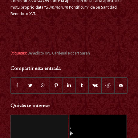
Comisión
Ecclesia Dei
sobre la aplicación de la carta apostólica
motu proprio data “
Summorum
Pontificum” de Su Santidad
Benedicto XVI.
Etiquetas:
Benedicto XVI
,
Cardenal Robert Sarah
Compartir esta entrada
Quizás te interese