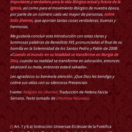
importante y verdadera para la vida litúrgica actual y futura de la
Iglesia
, así como para el movimiento litúrgico de nuestra época,
por parte de un número cada vez mayor de personas,
sobre
todo jóvenes
, que aportan tantas cosas verdaderas, buenas y
hermosas.
Me gustaría concluir esta introducción con estas claras y
luminosas palabras de Benedicto XVI, pronunciadas al final de su
homilía en la Solemnidad de los Santos Pedro y Pablo de 2008:
«
Cuando el mundo en su totalidad se transforme en liturgia de
Dios
, cuando su realidad se transforme en adoración, entonces
alcanzará su meta, entonces estará salvado
«.
Les agradezco su benévola atención. ¡Que Dios les bendiga y
colme sus vidas con su silenciosa Presencia!»
Fuente:
Religión en Libertad
.
Traducción de Helena Faccia
Serrano
.
Texto tomado de
L’Homme Nouveau
.
[i]
Art. 1 y 8 a) Instrucción
Universae Ecclesiae
de la Pontifica