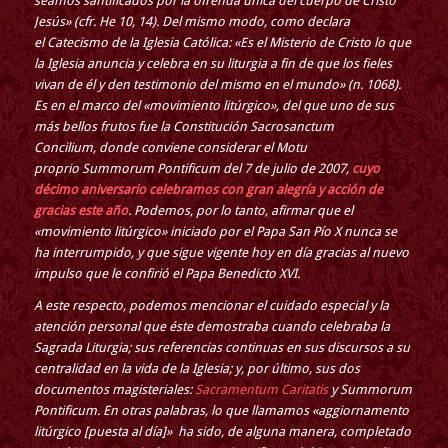
seamos santificados por la ofrenda única del cuerpo de Cristo
Jesús» (cfr. He 10, 14). Del mismo modo, como declara
el Catecismo de la Iglesia Católica: «Es el Misterio de Cristo lo que
la Iglesia anuncia y celebra en su liturgia a fin de que los fieles
vivan de él y den testimonio del mismo en el mundo» (n. 1068).
Es en el marco del «movimiento litúrgico», del que uno de sus
más bellos frutos fue la Constitución Sacrosanctum
Concilium, donde conviene considerar el Motu
proprio Summorum Pontificum del 7 de julio de 2007,
cuyo
décimo aniversario celebramos con gran alegría y acción de
gracias este año
. Podemos, por lo tanto, afirmar que el
«movimiento litúrgico» iniciado por el Papa San Pío X nunca se
ha interrumpido, y que sigue vigente hoy en día gracias al nuevo
impulso que le confirió el Papa Benedicto XVI.
A este respecto, podemos mencionar el cuidado especial y la
atención personal que éste demostraba cuando celebraba la
Sagrada Liturgia; sus referencias continuas en sus discursos a su
centralidad en la vida de la Iglesia; y, por último, sus dos
documentos magisteriales:
Sacramentum Caritatis
y Summorum
Pontificum. En otras palabras, lo que llamamos «aggiornamento
litúrgico [puesta al día]» ha sido, de alguna manera, completado