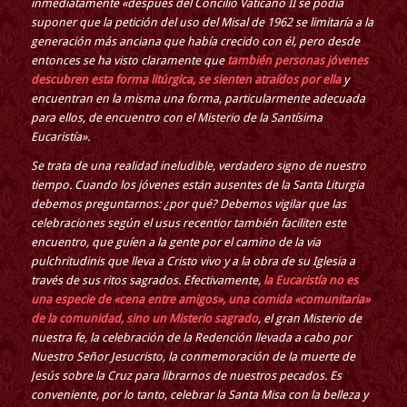
inmediatamente «después del Concilio Vaticano II se podía
suponer que la petición del uso del Misal de 1962 se limitaría a la
generación más anciana que había crecido con él, pero desde
entonces se ha visto claramente que
también personas jóvenes
descubren esta forma litúrgica, se sienten atraídos por ella
y
encuentran en la misma una forma, particularmente adecuada
para ellos, de encuentro con el Misterio de la Santísima
Eucaristía».
Se trata de una realidad ineludible, verdadero signo de nuestro
tiempo. Cuando los jóvenes están ausentes de la Santa Liturgia
debemos preguntarnos: ¿por qué? Debemos vigilar que las
celebraciones según el usus recentior también faciliten este
encuentro, que guíen a la gente por el camino de la via
pulchritudinis que lleva a Cristo vivo y a la obra de su Iglesia a
través de sus ritos sagrados. Efectivamente,
la Eucaristía no es
una especie de «cena entre amigos», una comida «comunitaria»
de la comunidad, sino un Misterio sagrado
, el gran Misterio de
nuestra fe, la celebración de la Redención llevada a cabo por
Nuestro Señor Jesucristo, la conmemoración de la muerte de
Jesús sobre la Cruz para librarnos de nuestros pecados. Es
conveniente, por lo tanto, celebrar la Santa Misa con la belleza y