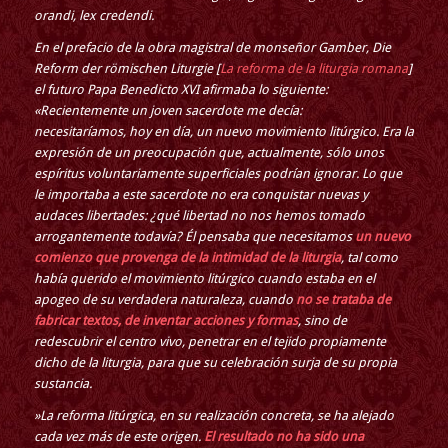
orandi, lex credendi.
En el prefacio de la obra magistral de monseñor Gamber, Die
Reform der römischen Liturgie [
La reforma de la liturgia romana
]
el futuro Papa Benedicto XVI afirmaba lo siguiente:
«Recientemente un joven sacerdote me decía:
necesitaríamos, hoy en día, un nuevo movimiento litúrgico. Era la
expresión de un preocupación que, actualmente, sólo unos
espíritus voluntariamente superficiales podrían ignorar. Lo que
le importaba a este sacerdote no era conquistar nuevas y
audaces libertades: ¿qué libertad no nos hemos tomado
arrogantemente todavía? Él pensaba que necesitamos
un nuevo
comienzo que provenga de la intimidad de la liturgia
, tal como
había querido el movimiento litúrgico cuando estaba en el
apogeo de su verdadera naturaleza, cuando
no se trataba de
fabricar textos, de inventar acciones y formas
, sino de
redescubrir el centro vivo, penetrar en el tejido propiamente
dicho de la liturgia, para que su celebración surja de su propia
sustancia.
»La reforma litúrgica, en su realización concreta, se ha alejado
cada vez más de este origen.
El resultado no ha sido una