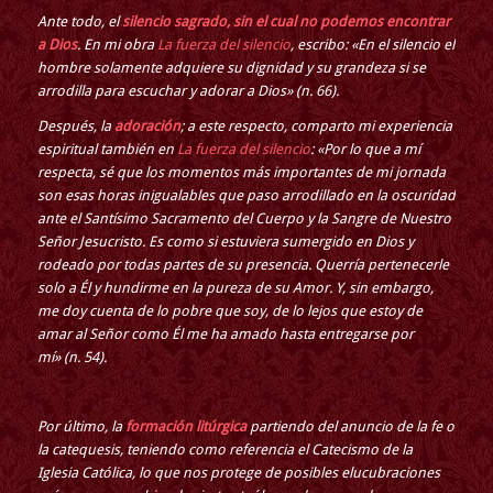
Ante todo, el
silencio sagrado, sin el cual no podemos encontrar
a Dios
. En mi obra
La fuerza del silencio
, escribo: «En el silencio el
hombre solamente adquiere su dignidad y su grandeza si se
arrodilla para escuchar y adorar a Dios» (n. 66).
Después, la
adoración
; a este respecto, comparto mi experiencia
espiritual también en
La fuerza del silencio
: «Por lo que a mí
respecta, sé que los momentos más importantes de mi jornada
son esas horas inigualables que paso arrodillado en la oscuridad
ante el Santísimo Sacramento del Cuerpo y la Sangre de Nuestro
Señor Jesucristo. Es como si estuviera sumergido en Dios y
rodeado por todas partes de su presencia. Querría pertenecerle
solo a Él y hundirme en la pureza de su Amor. Y, sin embargo,
me doy cuenta de lo pobre que soy, de lo lejos que estoy de
amar al Señor como Él me ha amado hasta entregarse por
mí» (n. 54).
Por último, la
formación litúrgica
partiendo del anuncio de la fe o
la catequesis, teniendo como referencia el Catecismo de la
Iglesia Católica, lo que nos protege de posibles elucubraciones