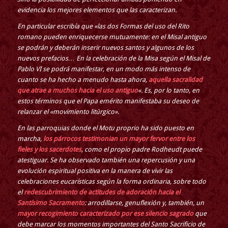
evidencia los mejores elementos que las caracterizan.
En particular escribía que «las dos Formas del uso del Rito
romano pueden enriquecerse mutuamente: en el Misal antiguo
se podrán y deberán inserir nuevos santos y algunos de los
nuevos prefacios… En la celebración de la Misa según el Misal de
Pablo VI se podrá manifestar, en un modo más intenso de
cuanto se ha hecho a menudo hasta ahora,
aquella sacralidad
que atrae a muchos hacia el uso antiguo
«. Es, por lo tanto, en
estos términos que el Papa emérito manifestaba su deseo de
relanzar el «movimiento litúrgico».
En las parroquias donde el Motu proprio ha sido puesto en
marcha,
los párrocos testimonian un mayor fervor entre los
fieles y los sacerdotes
, como el propio padre Rodheudt puede
atestiguar. Se ha observado también una repercusión y una
evolución espiritual positiva en la manera de vivir las
celebraciones eucarísticas según la forma ordinaria, sobre todo
el
redescubrimiento de actitudes de adoración hacia el
Santísimo Sacramento
: arrodillarse, genuflexión y, también, un
mayor recogimiento caracterizado por ese silencio sagrado
que
debe marcar los momentos importantes del Santo Sacrificio de