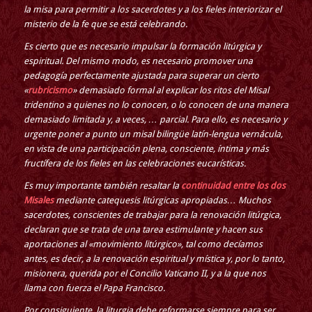
la misa para permitir a los sacerdotes y a los fieles interiorizar el
misterio de la fe que se está celebrando.
Es cierto que es necesario impulsar la formación litúrgica y
espiritual. Del mismo modo, es necesario promover una
pedagogía perfectamente ajustada para superar un cierto
«
rubricismo
» demasiado formal al explicar los ritos del Misal
tridentino a quienes no lo conocen, o lo conocen de una manera
demasiado limitada y, a veces, … parcial. Para ello, es necesario y
urgente poner a punto un misal bilingüe latín-lengua vernácula,
en vista de una participación plena, consciente, íntima y más
fructífera de los fieles en las celebraciones eucarísticas.
Es muy importante también resaltar la
continuidad entre los dos
Misales
mediante catequesis litúrgicas apropiadas… Muchos
sacerdotes, conscientes de trabajar para la renovación litúrgica,
declaran que se trata de una tarea estimulante y hacen sus
aportaciones al «movimiento litúrgico», tal como decíamos
antes, es decir, a la renovación espiritual y mística y, por lo tanto,
misionera, querida por el Concilio Vaticano II, y a la que nos
llama con fuerza el Papa Francisco.
Por consiguiente, la liturgia debe reformarse siempre para ser