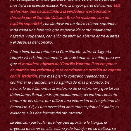
más fiel a su esencia mística. Pero la mayor parte del tiempo
esta
«reforma», que ha sustituido a la verdadera «restauración»
deseada por el Concilio Vaticano II, se ha realizado con un
espíritu superficial
y basándose en un único criterio: suprimir a
toda costa una herencia que es percibida como totalmente
negativa y superada, con el fin de abrir un abismo entre el antes
y el después del Concilio.
Ahora bien, basta retomar la Constitución sobre la Sagrada
Liturgia y leerla honestamente, sin traicionar su sentido, para ver
que
el verdadero objetivo del Concilio Vaticano II no era poner
en marcha una reforma que se convirtiera en ocasión de ruptura
con la Tradición
, sino más bien lo contrario: reencontrar y
confirmar la Tradición en su significado más profundo. De
hecho, lo que llamamos la «reforma de la reforma» y que tal vez
deberíamos llamar, más apropiadamente, «el enriquecimiento
mutuo de los ritos», por utilizar una expresión del magisterio de
Benedicto XVI, es una necesidad ante todo espiritual. Y atañe, es
evidente, a las dos formas del rito romano.
La atención particular que hay que aportar a la liturgia, la
urgencia de tener en alta estima y de trabajar en su belleza, su