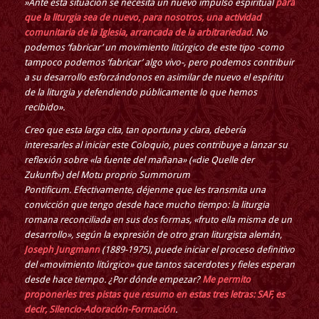
»Ante esta situación se necesita un nuevo impulso espiritual
para
que la liturgia sea de nuevo, para nosotros, una actividad
comunitaria de la Iglesia, arrancada de la arbitrariedad
. No
podemos ‘fabricar’ un movimiento litúrgico de este tipo -como
tampoco podemos ‘fabricar’ algo vivo-, pero podemos contribuir
a su desarrollo esforzándonos en asimilar de nuevo el espíritu
de la liturgia y defendiendo públicamente lo que hemos
recibido».
Creo que esta larga cita, tan oportuna y clara, debería
interesarles al iniciar este Coloquio, pues contribuye a lanzar su
reflexión sobre «la fuente del mañana» («die Quelle der
Zukunft») del Motu proprio Summorum
Pontificum. Efectivamente, déjenme que les transmita una
convicción que tengo desde hace mucho tiempo: la liturgia
romana reconciliada en sus dos formas, «fruto ella misma de un
desarrollo», según la expresión de otro gran liturgista alemán,
Joseph Jungmann
(1889-1975), puede iniciar el proceso definitivo
del «movimiento litúrgico» que tantos sacerdotes y fieles esperan
desde hace tiempo. ¿Por dónde empezar?
Me permito
proponerles tres pistas que resumo en estas tres letras: SAF, es
decir, Silencio-Adoración-Formación
.