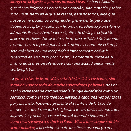
liturgia de la Iglesia según sus propias ideas
. Se han olvidado
que el acto litúrgico es no sólo una oración, sino también y sobre
todo un misterio en el que se realiza, para nosotros, algo que
nosotros no podemos comprender plenamente, pero que
debemos aceptar y recibir con fe, amor, obediencia y un silencio
adorante. Es éste el verdadero significado de la participación
activa de los fieles. No se trata sólo de una actividad únicamente
externa, de un repartir papeles o funciones dentro de la liturgia,
sino más bien de una receptividad intensamente activa: la
recepción es, en Cristo y con Cristo, la ofrenda humilde de sí
mismo en la oración silenciosa y con una actitud plenamente
contemplativa.
La
grave crisis de fe, no sólo a nivel de los fieles cristianos, sino
también y sobre todo de muchos sacerdotes y obispos
, nos ha
hecho incapaces de comprender la liturgia eucarística como un
sacrificio, como el acto idéntico, llevado a cabo una vez por todas
por Jesucristo, haciendo presente el Sacrificio de la Cruz de
manera incruenta, en toda la Iglesia, a través de los tiempos, los
lugares, los pueblos y las naciones. A menudo tenemos la
tendencia sacrílega a reducir la Santa Misa a una simple comida
«comunitaria»
, a la celebración de una fiesta profana y a una