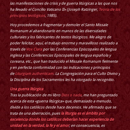
las manifestaciones de crisis y de guerra litúrgicas a las que nos
ha llevado el Concilio Vaticano II» (Joseph Ratzinger,
Teoría de los
principios teológicos
, 1985).
Hoy procedemos a fragmentar y demoler el Santo Missale
Romanum al abandonarlo en manos de las diversidades
culturales y los fabricantes de textos litúrgicos. Me alegro de
poder felicitar, aquí, el trabajo enorme y maravilloso realizado a
través de
Vox Clara
por las Conferencias Episcopales de lengua
inglesa y las Conferencias Episcopales de lengua española y
coreana, etc., que han traducido el Missale Romanum fielmente
y en perfecta conformidad con las indicaciones y principios
de
Liturgiam authenticam
. La Congregación para el Culto Divino y
la Disciplina de los Sacramentos les ha otorgado la recognitio.
Una guerra litúrgica
Tras la publicación de mi libro
Dios o nada
, me han preguntado
acerca de esta «guerra litúrgica» que, demasiado a menudo,
divide a los católicos desde hace decenios. He afirmado que se
trata de una aberración, pues
la liturgia es el ámbito por
excelencia donde los católicos deberían hacer experiencia de
unidad en la verdad, la fe y el amor
; en consecuencia, es