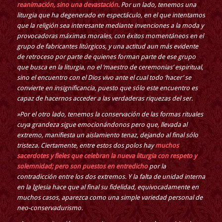
reanimación, sino una devastación
. Por un lado, tenemos una
liturgia que ha degenerado en espectáculo, en el que intentamos
que la religión sea interesante mediante invenciones a la moda y
provocadoras máximas morales, con éxitos momentáneos en el
grupo de fabricantes litúrgicos, y una actitud aun más evidente
de retroceso por parte de quienes forman parte de ese grupo
que busca en la liturgia, no el ‘maestro de ceremonias’ espiritual,
sino el encuentro con el Dios vivo ante el cual todo ‘hacer’ se
convierte en insignificancia, puesto que sólo este encuentro es
capaz de hacernos acceder a las verdaderas riquezas del ser.
»Por el otro lado, tenemos la conservación de las formas rituales
cuya grandeza sigue emocionándonos pero que, llevada al
extremo, manifiesta un aislamiento tenaz, dejando al final sólo
tristeza. Ciertamente, entre estos dos polos hay
muchos
sacerdotes y fieles que celebran la nueva liturgia con respeto y
solemnidad; pero son puestos en entredicho
por la
contradicción entre los dos extremos. Y la falta de unidad interna
en la Iglesia hace que al final su fidelidad, equivocadamente en
muchos casos, aparezca como una simple variedad personal de
neo-conservadurismo.