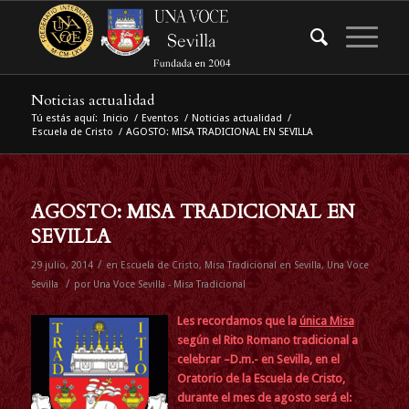
Noticias actualidad
Tú estás aquí:
Inicio
/
Eventos
/
Noticias actualidad
/
Escuela de Cristo
/
AGOSTO: MISA TRADICIONAL EN SEVILLA
AGOSTO: MISA TRADICIONAL EN
SEVILLA
/
29 julio, 2014
en
Escuela de Cristo
,
Misa Tradicional en Sevilla
,
Una Voce
/
Sevilla
por
Una Voce Sevilla - Misa Tradicional
Les recordamos que la
única Misa
según el Rito Romano tradicional a
celebrar –D.m.- en Sevilla, en el
Oratorio de la Escuela de Cristo,
durante el mes de agosto será el: