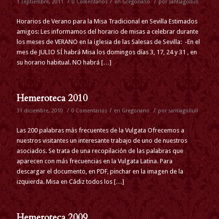
/
/
/
1 septiembre, 2011
0 Comentarios
en
Gregoriano
por
santiagollull
Horarios de Verano para la Misa Tradicional en Sevilla Estimados
amigos: Les informamos del horario de misas a celebrar durante
los meses de VERANO en la iglesia de las Salesas de Sevilla: -En el
mes de JULIO SÍ habrá Misa los domingos días 3, 17, 24 y 31 , en
su horario habitual. NO habrá […]
Hemeroteca 2010
/
/
/
31 diciembre, 2010
0 Comentarios
en
Gregoriano
por
santiagollull
Las 200 palabras más frecuentes de la Vulgata Ofrecemos a
nuestros visitantes un interesante trabajo de uno de nuestros
asociados. Se trata de una recopilación de las palabras que
aparecen con más frecuencias en la Vulgata Latina. Para
descargar el documento, en PDF, pinchar en la imagen de la
izquierda. Misa en Cádiz todos los […]
Hemeroteca 2009