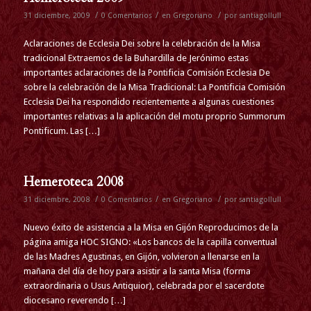
/
/
/
31 diciembre, 2009
0 Comentarios
en
Gregoriano
por
santiagollull
Aclaraciones de Ecclesia Dei sobre la celebración de la Misa
tradicional Extraemos de la Buhardilla de Jerónimo estas
importantes aclaraciones de la Pontificia Comisión Ecclesia De
sobre la celebración de la Misa Tradicional: La Pontificia Comisión
Ecclesia Dei ha respondido recientemente a algunas cuestiones
importantes relativas a la aplicación del motu proprio Summorum
Pontificum. Las […]
Hemeroteca 2008
/
/
/
31 diciembre, 2008
0 Comentarios
en
Gregoriano
por
santiagollull
Nuevo éxito de asistencia a la Misa en Gijón Reproducimos de la
página amiga HOC SIGNO: «Los bancos de la capilla conventual
de las Madres Agustinas, en Gijón, volvieron a llenarse en la
mañana del día de hoy para asistir a la santa Misa (forma
extraordinaria o Usus Antiquior), celebrada por el sacerdote
diocesano reverendo […]