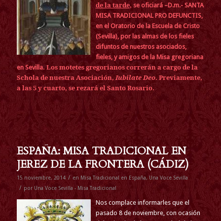
de la tarde
,
se oficiará –D.m.- SANTA
MISA TRADICIONAL PRO DEFUNCTIS,
en el Oratorio de la Escuela de Cristo
(Sevilla), por las almas de los fieles
difuntos de nuestros asociados,
fieles, y amigos de la Misa gregoriana
. Los motetes gregorianos correrán a cargo de la
en Sevilla
Schola de nuestra Asociación,
Iubilate Deo
. Previamente,
a las 5 y cuarto, se rezará el Santo Rosario.
ESPAÑA: MISA TRADICIONAL EN
JEREZ DE LA FRONTERA (CÁDIZ)
/
15 noviembre, 2014
en
Misa Tradicional en España
,
Una Voce Sevilla
/
por
Una Voce Sevilla - Misa Tradicional
Nos complace informarles que el
pasado 8 de noviembre, con ocasión