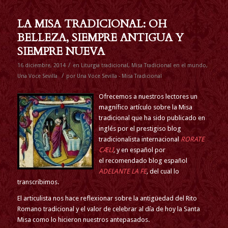
LA MISA TRADICIONAL: OH
BELLEZA, SIEMPRE ANTIGUA Y
SIEMPRE NUEVA
/
16 diciembre, 2014
en
Liturgia tradicional
,
Misa Tradicional en el mundo
,
/
Una Voce Sevilla
por
Una Voce Sevilla - Misa Tradicional
Ofrecemos a nuestros lectores un
magnífico artículo sobre la Misa
tradicional que ha sido publicado en
inglés por el prestigiso blog
tradicionalista internacional
RORATE
CÆLI
,
y en español por
el recomendado blog español
ADELANTE LA FE
,
del cual lo
transcribimos.
El articulista nos hace reflexionar sobre la antigüedad del Rito
Romano tradicional y el valor de celebrar al día de hoy la Santa
Misa como lo hicieron nuestros antepasados.