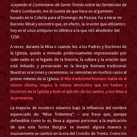
«Leyendo el
Comentario de Santo Tomás sobre las Sentencias de
Pedro Lombardo
, me di cuenta de que hace un argumento
basado en la Colecta para el Domingo de Pascua. Fui a mirar mi
Baronio Misal y encontré que, en efecto, la oración que utilizamos
hoy en el
usus antiquior
es idéntica
a la que citó alrededor del
1250.
A veces, durante la Misa o cuando leo a los Padres y Doctores de
la Iglesia, quedo a menudo poderosamente impresionado por
cuán vasto es el legado de la historia, la cultura y la oració
n que
est
á imbuido y preservado en la liturgia Romana tradicional.
Nuestras oraciones y ceremonias se remontan en muchos casos al
primer milenio de la Iglesia.
El Rito tradicional Romano habla en el
mismo idioma, respira la misma atmósfera que los Padres y
Doctores de la Iglesia y todo el ejército de los santos, y nos lleva a
su presencia.
La mayoría de nosotros estamos bajo la influencia del nombre
equivocado de: “Misa Tridentina”, – una frase que, aunque
defendible como lo es, lleva a algunas personas a la implicación
de que esta forma litú
rgica se invent
ó alguna manera o
masivamente se cambió en la era del Concilio de Trento. Como los