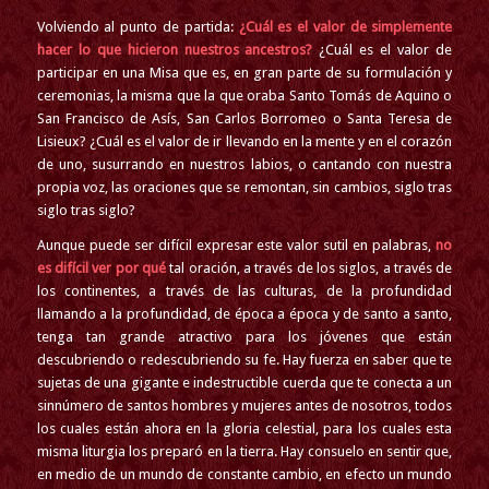
Volviendo al punto de partida:
¿
Cu
ál es el valor de simplemente
hacer lo que hicieron nuestros ancestros?
¿
Cu
ál es el valor de
participar en una Misa que es, en gran parte de su formulación y
ceremonias, la misma que la que oraba
Santo Tom
á
s de Aquino o
San Francisco de As
í
s, San Carlos Borromeo o Santa Teresa de
Lisieux?
¿
Cu
ál es el valor de ir llevando en la mente y en el corazón
de uno, susurrando en nuestros labios, o cantando con nuestra
propia voz, las oraciones que se remontan, sin cambios, siglo tras
siglo tras siglo?
Aunque puede ser difícil expresar este valor sutil en palabras,
no
es difícil ver por qué
tal oraci
ó
n, a trav
és de los siglos, a través de
los continentes, a través de las culturas, de la profundidad
llamando a la profundidad, de época a época y de santo a santo,
tenga tan grande atractivo para los jóvenes que están
descubriendo o redescubriendo su fe. Hay fuerza en saber que te
sujetas de una gigante e indestructible cuerda que te conecta a un
sinn
ú
mero de santos hombres y mujeres antes de nosotros, todos
los cuales est
á
n ahora en la gloria celestial, para los cuales esta
misma liturgia los prepar
ó
en la tierra. Hay consuelo en sentir que,
en medio de un mundo de constante cambio, en efecto un mundo