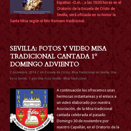
Españas –D.m.-, a las 10:30 horas en el
Oratorio de la Escuela de Cristo de
Sevilla, será oficiada en su honor la
Santa Misa según el Rito Romano tradicional.
SEVILLA: FOTOS Y VIDEO MISA
TRADICIONAL CANTADA 1º
DOMINGO ADVIENTO
/
2 diciembre, 2014
en
Escuela de Cristo
,
Misa Tradicional en Sevilla
,
Una
/
Voce Sevilla
por
Una Voce Sevilla - Misa Tradicional
A continuación les ofrecemos unas
hermosas instantaneas y el enlace a
un video elaborado por nuestra
Asociación, de la Misa tradicional
cantada celebrada el pasado
Domingo 30 de noviembre por
nuestro Capellán, en el Oratorio de la