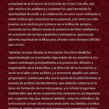
actualidad en el Oratorio de la Escuela de Cristo. Con ello, han
sido muchos los sevillanos y visitantes los que han tenido la
oportunidad de asistir a su celebración, en unos casos volviendo a
revivir la Misa que conocieron en su juventud, y en otros, los más
jovenes, acercándose por primera vez a la Misa de siempre,
creciendo en los últimos meses la asistencia de fieles sevillanos y
en ocasiones de turistas españoles y extranjeros, que buscan
alimento espiritual en la Misa para afrontar estos tiempos difíciles
que corren.
También, en esta década, la Asociación
Una Voce Sevilla
ha
experimentado un crecimiento importante de sus miembros, los
cuales contribuyen principalmente a la promoción, difusión y
organización de la Santa Misa, a la dirección de la Asociación, a
servir en el altar como acólitos, y a armonizar aquella con cantos
gregorianos. Cuenta para ello con la ayuda de la Junta Directiva, la
escuela de acólitos
Servite Dómino
, que además colabora en la
tarea de formación de los más jovenes, y la Schola Gregoriana
Iubilate Deo,
que en las ocasiones más solemnes es acompañada
por organista. Hay que destacar también como los miembros de
la Asociación se han ido incorporando junto sus familias a la Misa
dominical, siendo cada vez más numerosa la presencia de niños