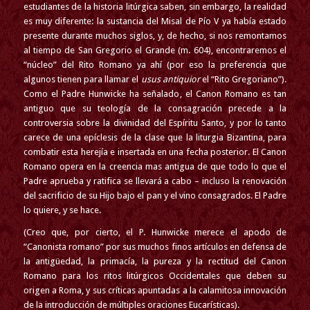
estudiantes de la historia litúrgica saben, sin embargo, la realidad
es muy diferente: la sustancia del Misal de Pí
o V ya había
estado
presente durante muchos siglos, y, de hecho, si nos remontamos
al tiempo de San Gregorio el Grande (m. 604), encontraremos el
“núcleo” del Rito Romano ya ahí (por eso la preferencia que
algunos tienen para llamar el
usus antiquior
el “Rito Gregoriano”).
Como el Padre Hunwicke
ha señalado
,
el Canon Romano es tan
antiguo que su teología de la consagración precede a la
controversia sobre la divinidad del Espíritu Santo, y por lo tanto
carece de una epíclesis de la clase que la liturgia Bizantina, para
combatir esta herejía e insertada en una fecha posterior. El Canon
Romano opera en la creencia mas antigua de que todo lo que el
Padre aprueba y ratifica se llevará a cabo – incluso la renovación
del sacrificio de su Hijo bajo el pan y el vino consagrados. El Padre
lo quiere, y se hace.
(Creo que, por cierto, el P. Hunwicke merece el apodo de
“Canonista romano” por sus muchos finos artículos en defensa de
la antigüedad, la primacía, la pureza y la rectitud del Canon
Romano para los ritos litúrgicos Occidentales que deben su
origen a Roma, y sus críticas apuntadas a la calamitosa innovación
de la introducción de múltiples oraciones Eucarísticas
).