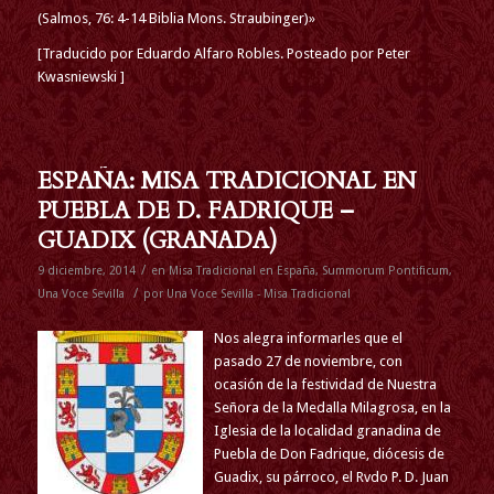
(Salmos, 76: 4-14 Biblia Mons. Straubinger)»
[Traducido por Eduardo Alfaro Robles. Posteado por
Peter
Kwasniewski
]
ESPAÑA: MISA TRADICIONAL EN
PUEBLA DE D. FADRIQUE –
GUADIX (GRANADA)
/
9 diciembre, 2014
en
Misa Tradicional en España
,
Summorum Pontificum
,
/
Una Voce Sevilla
por
Una Voce Sevilla - Misa Tradicional
Nos alegra informarles que el
pasado 27 de noviembre, con
ocasión de la festividad de Nuestra
Señora de la Medalla Milagrosa, en la
Iglesia de la localidad granadina de
Puebla de Don Fadrique, diócesis de
Guadix, su párroco, el Rvdo P. D. Juan