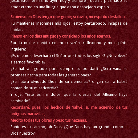
Jesucristo, “el mismo ayer, hoy y siempre”, que ha plasmado su
amor eterno en una liturgia que es su despejado espejo.
Si pienso en Dios tengo que gemir; si cavilo, mi espíritu desfallece.
Tu mantienes insomnes mis ojos; estoy perturbado, incapaz de
hablar.
Pienso en los días antiguos y considero los años eternos.
Por la noche medito en mi corazón, reflexiono y mi espíritu
inquiere:
¿Es que nos desechará el Señor por todos los siglos? ¿No volverá
a sernos favorable?
¿Se habrá agotado para siempre su bondad? ¿Será vana su
promesa hecha para todas las generaciones?
¿Se habrá olvidado Dios de su clemencia? o ¿en su ira habrá
contenido su misericordia?
Y dije: “Este es mi dolor: que la diestra del Altísimo haya
cambiado”.
Recordaré, pues, los hechos de Yahvé; sí, me acuerdo de tus
antiguas maravillas;
Medito todas tus obras y peso tus hazañas.
Santo es tu camino, oh Dios, ¿Qué Dios hay tan grande como el
Dios nuestro?