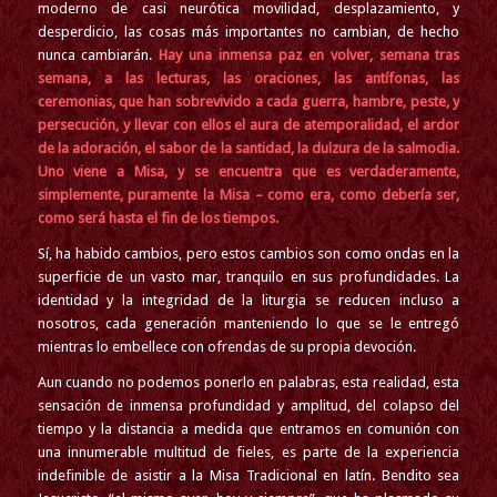
moderno de casi neur
ó
tica movilidad, desplazamiento, y
desperdicio, las cosas m
á
s importantes no cambian, de hecho
nunca cambiar
á
n.
Hay una inmensa paz en volver, semana tras
semana, a las lecturas, las oraciones, las ant
í
fonas, las
ceremonias, que han sobrevivido a cada guerra, hambre, peste, y
persecución, y llevar con ellos el aura de atemporalidad, el ardor
de la adoraci
ó
n, el sabor de la santidad, la dulzura de la salmodia.
Uno viene a Misa, y se encuentra que es verdaderamente,
simplemente, puramente la Misa – como era, como deber
í
a ser,
como ser
á
hasta el fin de los tiempos.
Sí
, ha habido cambios, pero estos cambios son como ondas en la
superficie de un vasto mar, tranquilo en sus profundidades. La
identidad y la integridad de la liturgia se reducen incluso a
nosotros, cada generaci
ó
n manteniendo lo que se le entreg
ó
mientras lo embellece con ofrendas de su propia devoci
ón.
Aun cuando no podemos ponerlo en palabras, esta realidad, esta
sensaci
ó
n de inmensa profundidad y amplitud, del colapso del
tiempo y la distancia a medida que entramos en comuni
ó
n con
una innumerable multitud de fieles, es parte de la experiencia
indefinible de asistir a la Misa Tradicional en latín. Bendito sea