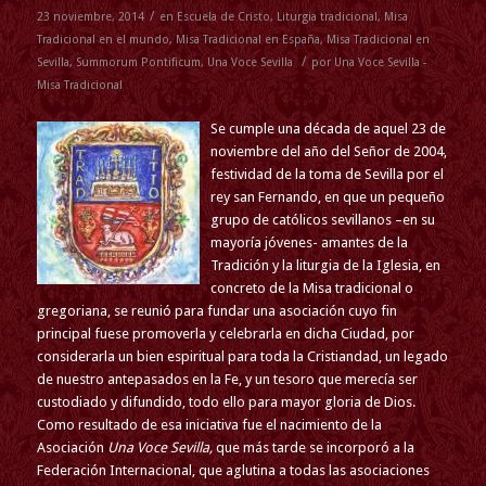
/
23 noviembre, 2014
en
Escuela de Cristo
,
Liturgia tradicional
,
Misa
Tradicional en el mundo
,
Misa Tradicional en España
,
Misa Tradicional en
/
Sevilla
,
Summorum Pontificum
,
Una Voce Sevilla
por
Una Voce Sevilla -
Misa Tradicional
Se cumple una década de aquel 23 de
noviembre del año del Señor de 2004,
festividad de la toma de Sevilla por el
rey san Fernando, en que un pequeño
grupo de católicos sevillanos –en su
mayoría jóvenes- amantes de la
Tradición y la liturgia de la Iglesia, en
concreto de la Misa tradicional o
gregoriana, se reunió para fundar una asociación cuyo fin
principal fuese promoverla y celebrarla en dicha Ciudad, por
considerarla un bien espiritual para toda la Cristiandad, un legado
de nuestro antepasados en la Fe, y un tesoro que merecía ser
custodiado y difundido, todo ello para mayor gloria de Dios.
Como resultado de esa iniciativa fue el nacimiento de la
Asociación
Una Voce Sevilla,
que más tarde se incorporó a la
Federación Internacional, que aglutina a todas las asociaciones