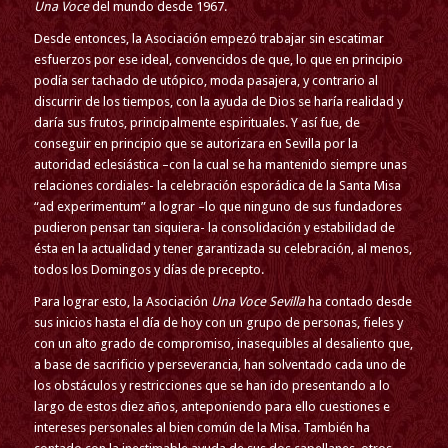
Una Voce
del mundo desde 1967.
Desde entonces, la Asociación empezó trabajar sin escatimar
esfuerzos por ese ideal, convencidos de que, lo que en principio
podía ser tachado de utópico, moda pasajera, y contrario al
discurrir de los tiempos, con la ayuda de Dios se haría realidad y
daría sus frutos, principalmente espirituales. Y así fue, de
conseguir en principio que se autorizara en Sevilla por la
autoridad eclesiástica –con la cual se ha mantenido siempre unas
relaciones cordiales- la celebración esporádica de la Santa Misa
“ad experimentum” a lograr –lo que ninguno de sus fundadores
pudieron pensar tan siquiera- la consolidación y estabilidad de
ésta en la actualidad y tener garantizada su celebración, al menos,
todos los Domingos y días de precepto.
Para lograr esto, la Asociación
Una Voce Sevilla
ha contado desde
sus inicios hasta el día de hoy con un grupo de personas, fieles y
con un alto grado de compromiso, inasequibles al desaliento que,
a base de sacrificio y perseverancia, han solventado cada uno de
los obstáculos y restricciones que se han ido presentando a lo
largo de estos diez años, anteponiendo para ello cuestiones e
intereses personales al bien común de la Misa. También ha