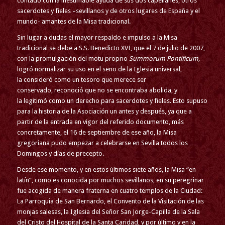
contado con la inestimable ayuda de sus dos capellanes, otros
sacerdotes y fieles –sevillanos y de otros lugares de España y el
mundo- amantes de la Misa tradicional.
Sin lugar a dudas el mayor respaldo e impulso a la Misa
tradicional se debe a S.S. Benedicto XVI, que el 7 de julio de 2007,
con la promulgación del motu proprio
Summorum Pontificum,
logró normalizar su uso en el seno de la Iglesia universal,
la consideró como un tesoro que merece ser
conservado, reconoció que no se encontraba abolida, y
la legitimó como un derecho para sacerdotes y fieles. Esto supuso
para la historia de la Asociación un antes y después, ya que a
partir de la entrada en vigor del referido documento, más
concretamente, el 16 de septiembre de ese año, la Misa
gregoriana pudo empezar a celebrarse en Sevilla todos los
Domingos y días de precepto.
Desde ese momento, y en estos últimos siete años, la Misa “en
latín”, como es conocida por muchos sevillanos, en su peregrinar
fue acogida de manera fraterna en cuatro templos de la Ciudad:
La Parroquia de San Bernardo, el Convento de la Visitación de las
monjas salesas, la Iglesia del Señor San Jorge-Capilla de la Sala
del Cristo del Hospital de la Santa Caridad, y por último y en la