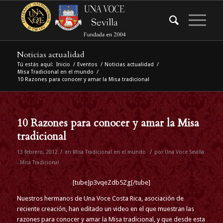
Noticias actualidad
Tú estás aquí:
Inicio
/
Eventos
/
Noticias actualidad
/
Misa Tradicional en el mundo
/
10 Razones para conocer y amar la Misa tradicional
10 Razones para conocer y amar la Misa
tradicional
/
/
13 febrero, 2012
en
Misa Tradicional en el mundo
por
Una Voce Sevilla
- Misa Tradicional
[tube]p3vqeZdb5Zg[/tube]
Nuestros hermanos de Una Voce Costa Rica, asociación de
reciente creación, han editado un video en el que muestran las
razones para conocer y amar la Misa tradicional, y que desde esta