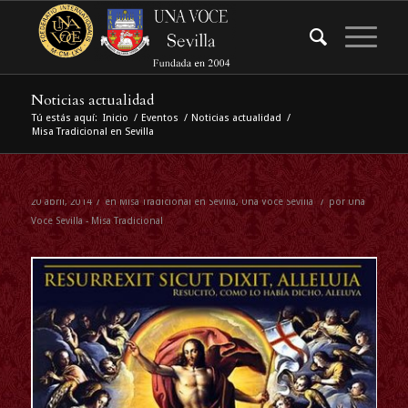
Noticias actualidad
Tú estás aquí:
Inicio
/
Eventos
/
Noticias actualidad
/
Misa Tradicional en Sevilla
/
/
20 abril, 2014
en
Misa Tradicional en Sevilla
,
Una Voce Sevilla
por
Una
Voce Sevilla - Misa Tradicional