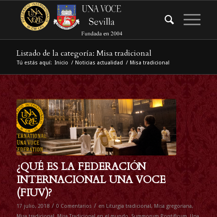
Listado de la categoría: Misa tradicional
Tú estás aquí:
Inicio
/
Noticias actualidad
/
Misa tradicional
¿QUÉ ES LA FEDERACIÓN
INTERNACIONAL UNA VOCE
(FIUV)?
/
/
17 julio, 2018
0 Comentarios
en
Liturgia tradicional
,
Misa gregoriana
,
Misa tradicional
,
Misa Tradicional en el mundo
,
Summorum Pontificum
,
Una