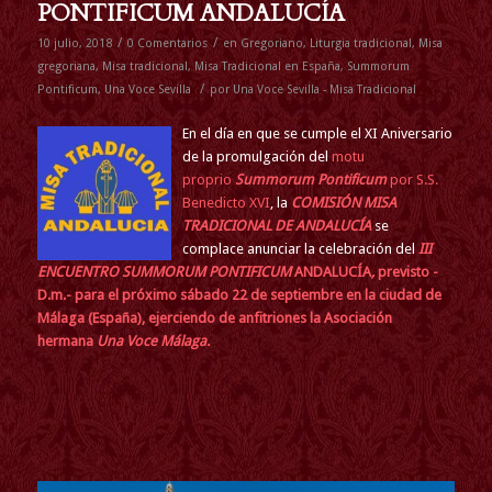
PONTIFICUM ANDALUCÍA
/
/
10 julio, 2018
0 Comentarios
en
Gregoriano
,
Liturgia tradicional
,
Misa
gregoriana
,
Misa tradicional
,
Misa Tradicional en España
,
Summorum
/
Pontificum
,
Una Voce Sevilla
por
Una Voce Sevilla - Misa Tradicional
En el día en que se cumple el XI Aniversario
de la promulgación del
motu
proprio
Summorum Pontificum
por S.S.
Benedicto XVI
, la
COMISIÓN MISA
TRADICIONAL DE ANDALUCÍA
se
complace anunciar la celebración del
III
ENCUENTRO SUMMORUM PONTIFICUM
ANDALUCÍA
,
previsto -
D.m.- para el próximo sábado 22 de septiembre en la ciudad de
Málaga (España), ejerciendo de anfitriones la Asociación
hermana
Una Voce Málaga.