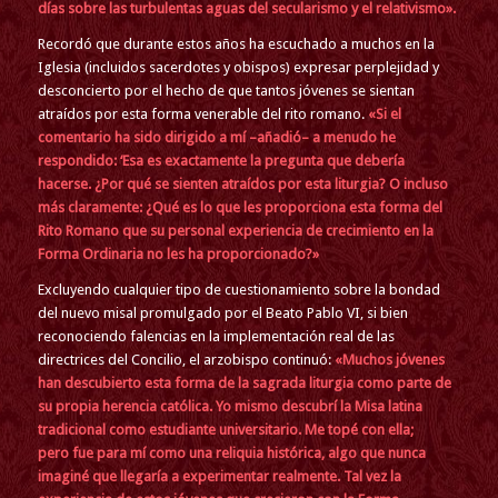
días sobre las turbulentas aguas del secularismo y el relativismo».
Recordó que durante estos años ha escuchado a muchos en la
Iglesia (incluidos sacerdotes y obispos) expresar perplejidad y
desconcierto por el hecho de que tantos jóvenes se sientan
atraídos por esta forma venerable del rito romano.
«Si el
comentario ha sido dirigido a mí –añadió– a menudo he
respondido: ‘Esa es exactamente la pregunta que debería
hacerse. ¿Por qué se sienten atraídos por esta liturgia? O incluso
más claramente: ¿Qué es lo que les proporciona esta forma del
Rito Romano que su personal experiencia de crecimiento en la
Forma Ordinaria no les ha proporcionado?»
Excluyendo cualquier tipo de cuestionamiento sobre la bondad
del nuevo misal promulgado por el Beato Pablo VI, si bien
reconociendo falencias en la implementación real de las
directrices del Concilio, el arzobispo continuó:
«Muchos jóvenes
han descubierto esta forma de la sagrada liturgia como parte de
su propia herencia católica. Yo mismo descubrí la Misa latina
tradicional como estudiante universitario. Me topé con ella;
pero
fue
para mí como una reliquia histórica, algo que nunca
imaginé que llegaría a experimentar realmente. Tal vez la