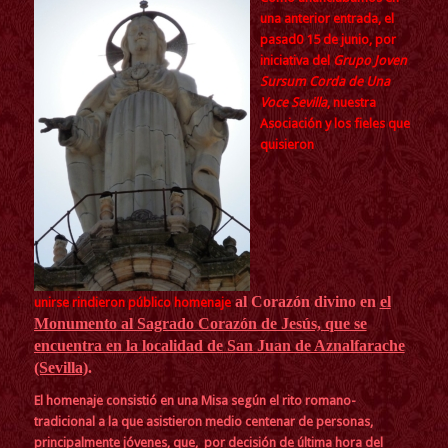
una anterior entrada, el
pasad0 15 de junio, por
iniciativa del
Grupo Joven
Sursum Corda de Una
Voce Sevilla
, nuestra
Asociación y los fieles que
quisieron
al Corazón divino en
el
unirse rindieron público homenaje
Monumento al Sagrado Corazón de Jesús, que se
encuentra en la localidad de San Juan de Aznalfarache
(Sevilla)
.
El homenaje consistió en una Misa según el rito romano-
tradicional a la que asistieron medio centenar de personas,
principalmente jóvenes, que, por decisión de última hora del