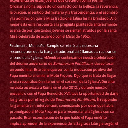
experiencia de estos jóvenes que crecieron con la Forma
Ordinaria no ha supuesto un contacto con la belleza, la reverencia,
la oración, el sentido del misterio y la trascendencia, o el asombro
y la admiración que la Misa tradicional latina les ha brindado. A lo
mejor esta es la respuesta a la pregunta planteada anteriormente
acerca de por qué tantos jóvenes se sienten atraídos por la Santa
Misa celebrada de acuerdo con el Misal de 1962».
Finalmente, Monseñor Sample se refirió a la necesaria
reconciliación que la liturgia tradicional está llamada a realizar en
el seno de la Iglesia.
«Mientras continuamos nuestra celebración
del décimo aniversario de
Summorum Pontificum
, deseo tocar
un punto final. Este tiene que ver con la motivación positiva del
Papa emérito al emitir el Motu Proprio. Dijo que se trata de llegar
a ‘una reconciliación interior en el corazón de la Iglesia’. Durante
mi visita
ad limina
a Roma en el año 2012, y durante nuestro
encuentro con el Papa Benedicto XVI, tuve la oportunidad de darle
las gracias por el regalo de
Summorum Pontificum
. Él respondió
largamente a mi intervención, comenzando por decir que había
promulgado el Motu Proprio para reconciliar a la Iglesia con su
pasado. Esta reconciliación de la que habló el Papa emérito
implica aprender de la experiencia de la Sagrada Liturgia según el