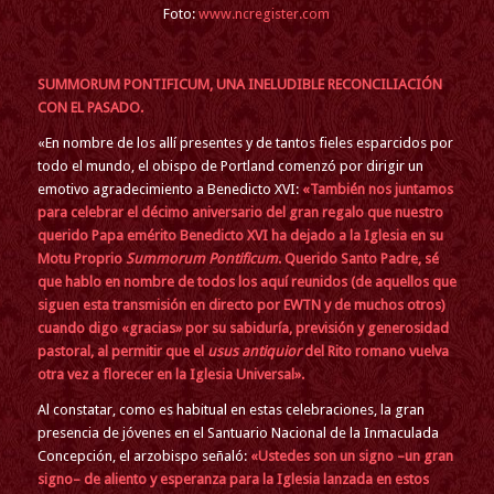
Foto:
www.ncregister.com
SUMMORUM PONTIFICUM, UNA INELUDIBLE RECONCILIACIÓN
CON EL PASADO.
«En nombre de los allí presentes y de tantos fieles esparcidos por
todo el mundo, el obispo de Portland comenzó por dirigir un
emotivo agradecimiento a Benedicto XVI:
«También nos juntamos
para celebrar el décimo aniversario del gran regalo que nuestro
querido Papa emérito Benedicto XVI ha dejado a la Iglesia en su
Motu Proprio
Summorum Pontificum
. Querido Santo Padre, sé
que hablo en nombre de todos los aquí reunidos (de aquellos que
siguen esta transmisión en directo por EWTN y de muchos otros)
cuando digo «gracias» por su sabiduría, previsión y generosidad
pastoral, al permitir que el
usus antiquior
del Rito romano vuelva
otra vez a florecer en la Iglesia Universal».
Al constatar, como es habitual en estas celebraciones, la gran
presencia de jóvenes en el Santuario Nacional de la Inmaculada
Concepción, el arzobispo señaló:
«Ustedes son un signo –un gran
signo– de aliento y esperanza para la Iglesia lanzada en estos