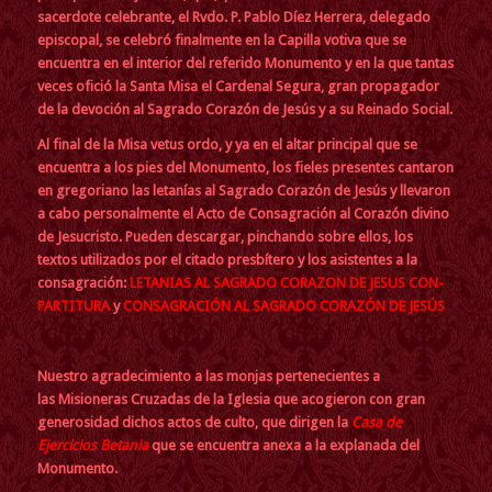
sacerdote celebrante, el Rvdo. P. Pablo Díez Herrera, delegado
episcopal, se celebró finalmente en la Capilla votiva que se
encuentra en el interior del referido Monumento y en la que tantas
veces ofició la Santa Misa el Cardenal Segura, gran propagador
de la devoción al Sagrado Corazón de Jesús y a su Reinado Social.
Al final de la Misa vetus ordo, y ya en el altar principal que se
encuentra a los pies del Monumento, los fieles presentes cantaron
en gregoriano las letanías al Sagrado Corazón de Jesús y llevaron
a cabo personalmente el Acto de Consagración al Corazón divino
de Jesucristo. Pueden descargar, pinchando sobre ellos, los
textos utilizados por el citado presbítero y los asistentes a la
consagración:
LETANIAS AL SAGRADO CORAZON DE JESUS CON-
PARTITURA
y
CONSAGRACIÓN AL SAGRADO CORAZÓN DE JESÚS
Nuestro agradecimiento a las monjas pertenecientes a
las Misioneras Cruzadas de la Iglesia
que acogieron con gran
generosidad dichos actos de culto, que dirigen la
Casa de
Ejercicios Betania
que se encuentra anexa a la explanada del
Monumento.