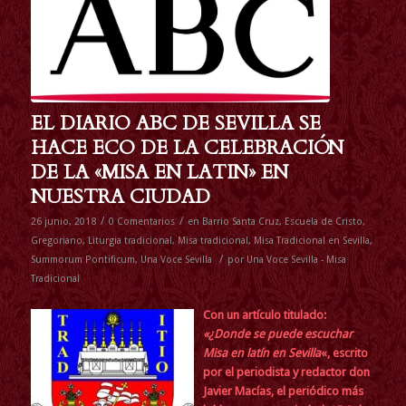
EL DIARIO ABC DE SEVILLA SE
HACE ECO DE LA CELEBRACIÓN
DE LA «MISA EN LATIN» EN
NUESTRA CIUDAD
/
/
26 junio, 2018
0 Comentarios
en
Barrio Santa Cruz
,
Escuela de Cristo
,
Gregoriano
,
Liturgia tradicional
,
Misa tradicional
,
Misa Tradicional en Sevilla
,
/
Summorum Pontificum
,
Una Voce Sevilla
por
Una Voce Sevilla - Misa
Tradicional
Con un artículo titulado:
«¿Donde se puede escuchar
Misa en latín en Sevilla
«, escrito
por el periodista y redactor don
Javier Macías, el periódico más