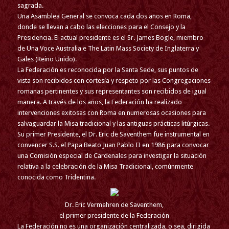
sagrada.
Una Asamblea General se convoca cada dos años en Roma,
donde se llevan a cabo las elecciones para el Consejo y la
Presidencia. El actual presidente es el Sr. James Bogle, miembro
de Una Voce Australia e The Latin Mass Society de Inglaterra y
Gales (Reino Unido).
La Federación es reconocida por la Santa Sede, sus puntos de
vista son recibidos con cortesía y respeto por las Congregaciones
romanas pertinentes y sus representantes son recibidos de igual
manera. A través de los años, la Federación ha realizado
intervenciones exitosas con Roma en numerosas ocasiones para
salvaguardar la Misa tradicional y las antiguas prácticas litúrgicas.
Su primer Presidente, el Dr. Eric de Saventhem fue instrumental en
convencer S.S. el Papa Beato Juan Pablo II en 1986 para convocar
una Comisión especial de Cardenales para investigar la situación
relativa a la celebración de la Misa Tradicional, comúnmente
conocida como
Tridentina
.
Dr. Eric Vermehren de Saventhem,
el primer presidente de la Federación
La Federación no es una organización centralizada, o sea, dirigida