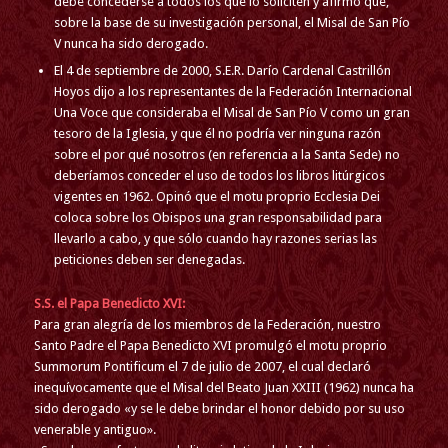
debe concederse a todos los que lo soliciten y afirmó que,
sobre la base de su investigación personal, el Misal de San Pío
V nunca ha sido derogado.
El 4 de septiembre de 2000, S.E.R. Darío Cardenal Castrillón
Hoyos dijo a los representantes de la Federación Internacional
Una Voce que consideraba el Misal de San Pío V como un gran
tesoro de la Iglesia, y que él no podría ver ninguna razón
sobre el por qué nosotros (en referencia a la Santa Sede) no
deberíamos conceder el uso de todos los libros litúrgicos
vigentes en 1962. Opinó que el motu proprio Ecclesia Dei
coloca sobre los Obispos una gran responsabilidad para
llevarlo a cabo, y que sólo cuando hay razones serias las
peticiones deben ser denegadas.
S.S. el Papa Benedicto XVI:
Para gran alegría de los miembros de la Federación, nuestro
Santo Padre el Papa Benedicto XVI promulgó el motu proprio
Summorum Pontificum el 7 de julio de 2007, el cual declaró
inequívocamente que el Misal del Beato Juan XXIII (1962) nunca ha
sido derogado
«y se le debe brindar el honor debido por su uso
venerable y antiguo»
.