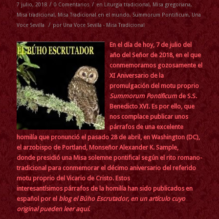
/
/
7 julio, 2018
0 Comentarios
en
Liturgia tradicional
,
Misa gregoriana
,
Misa tradicional
,
Misa Tradicional en el mundo
,
Summorum Pontificum
,
Una
/
Voce Sevilla
por
Una Voce Sevilla - Misa Tradicional
En el día de hoy, 7 de julio del
año del Señor de 2018, en el que
conmemoramos gozosamente el
XI Aniversario de la
promulgación del
motu proprio
Summorum Pontificum
de S.S.
Benedicto XVI
. Es por ello, que
nos complace publicar unos
párrafos de una excelente
homilía que pronunció el pasado 28 de abril, en Washington (DC),
el arzobispo de Portland, Monseñor Alexander K. Sample,
donde presidió una Misa solemne pontifical según el rito romano-
tradicional para conmemorar el décimo aniversario del referido
motu proprio del Vicario de Cristo. Estos
interesantísimos párrafos de la homilía han sido publicados en
español por el
blog el Búho Escrutador, en un artículo cuyo
original pueden leer aquí
.