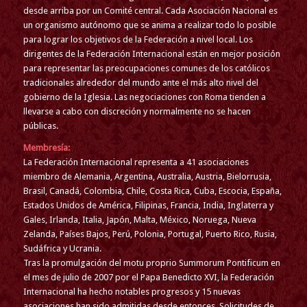
desde arriba por un Comité central. Cada Asociación Nacional es
un organismo autónomo que se anima a realizar todo lo posible
para lograr los objetivos de la Federación a nivel local. Los
dirigentes de la Federación Internacional están en mejor posición
para representar las preocupaciones comunes de los católicos
tradicionales alrededor del mundo ante el más alto nivel del
gobierno de la Iglesia. Las negociaciones con Roma tienden a
llevarse a cabo con discreción y normalmente no se hacen
públicas.
Membresía:
La Federación Internacional representa a 41 asociaciones
miembro de Alemania, Argentina, Australia, Austria, Bielorrusia,
Brasil, Canadá, Colombia, Chile, Costa Rica, Cuba, Escocia, España,
Estados Unidos de América, Filipinas, Francia, India, Inglaterra y
Gales, Irlanda, Italia, Japón, Malta, México, Noruega, Nueva
Zelanda, Países Bajos, Perú, Polonia, Portugal, Puerto Rico, Rusia,
Sudáfrica y Ucrania.
Tras la promulgación del motu proprio Summorum Pontificum en
el mes de julio de 2007 por el Papa Benedicto XVI, la Federación
Internacional ha hecho notables progresos y 15 nuevas
asociaciones han sido admitidas desde entonces. Solicitudes de