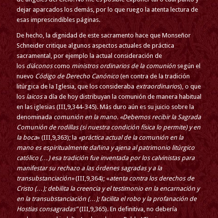
dejar aparcados los demás, por lo que ruego la atenta lectura de
esas imprescindibles páginas.
De hecho, la dignidad de este sacramento hace que Monseñor
Schneider critique algunos aspectos actuales de práctica
sacramental, por ejemplo la actual consideración de
los
diáconos
como
ministros ordinarios de la comunión
según el
nuevo
Código de Derecho Canónico
(en contra de la tradición
litúrgica de la Iglesia, que los consideraba
extraordinario
s), o que
los
laicos
a día de hoy distribuyan la comunión de manera habitual
en las iglesias (III,9,344-345). Más duro aún es su juicio sobre la
denominada
comunión en la mano. «Debemos recibir la Sagrada
Comunión de rodillas (si nuestra condición física lo permite) y en
la boca
» (III,9,363); la
«práctica actual de la comunión en la
mano es espiritualmente dañina y ajena al patrimonio litúrgico
católico (…) esa tradición fue inventada por los calvinistas para
manifestar su rechazo a las órdenes sagradas y a la
transubstanciación»
(III,9,364); «
atenta contra los derechos de
Cristo (…); debilita la creencia y el testimonio en la encarnación y
en la transubstanciación (…); facilita el robo y la profanación de
Hostias consagradas”
(III,9,365). En definitiva, no debería