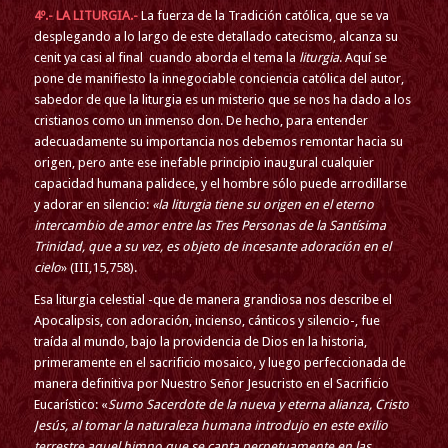
4º.- LA LITURGIA.-
La fuerza de la Tradición católica, que se va
desplegando a lo largo de este detallado catecismo, alcanza su
cenit ya casi al final cuando aborda el tema la
liturgia
. Aquí se
pone de manifiesto la innegociable conciencia católica del autor,
sabedor de que la liturgia es un misterio que se nos ha dado a los
cristianos como un inmenso don. De hecho, para entender
adecuadamente su importancia nos debemos remontar hacia su
origen, pero ante ese inefable principio inaugural cualquier
capacidad humana palidece, y el hombre sólo puede arrodillarse
y adorar en silencio:
«la liturgia tiene su origen en el eterno
intercambio de amor entre las Tres Personas de la Santísima
Trinidad, que a su vez, es objeto de incesante adoración en el
cielo
» (III,15,758).
Esa liturgia celestial -que de manera grandiosa nos describe el
Apocalipsis, con adoración, incienso, cánticos y silencio-, fue
traída al mundo, bajo la providencia de Dios en la historia,
primeramente en el sacrificio mosaico, y luego perfeccionada de
manera definitiva por Nuestro Señor Jesucristo en el Sacrificio
Eucarístico: «
Sumo Sacerdote de la nueva y eterna alianza,
Cristo
Jesús, al tomar la naturaleza humana introdujo en este exilio
terrestre aquel himno que se canta perpetuamente en las