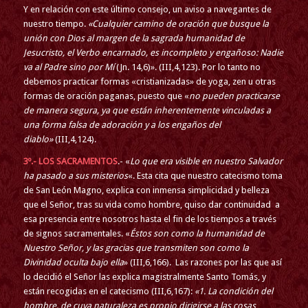
Y en relación con este último consejo, un aviso a navegantes de
nuestro tiempo.
«Cualquier camino de oración que busque la
unión con Dios al margen de la sagrada humanidad de
Jesucristo, el Verbo encarnado, es incompleto y engañoso: Nadie
va al Padre sino por Mí
(Jn. 14,6)». (III,4,123). Por lo tanto no
debemos practicar formas «cristianizadas» de yoga, zen u otras
formas de oración paganas, puesto que «
no pueden practicarse
de manera segura, ya que están inherentemente vinculadas a
una forma falsa de adoración y a los engaños del
diablo»
(III,4,124).
3º.- LOS SACRAMENTOS
.- «
Lo que era visible en nuestro Salvador
ha pasado a sus misterios
«. Esta cita que nuestro catecismo toma
de San León Magno, explica con inmensa simplicidad y belleza
que el Señor, tras su vida como hombre, quiso dar continuidad a
esa presencia entre nosotros hasta el fin de los tiempos a través
de signos sacramentales. «
Éstos son como la humanidad de
Nuestro Señor, y las gracias que transmiten son como la
Divinidad oculta bajo ella
» (III,6,166). Las razones por las que así
lo decidió el Señor las explica magistralmente Santo Tomás, y
están recogidas en el catecismo (III,6,167):
«1. La condición del
hombre, de cuya naturaleza es propio dirigirse a las cosas