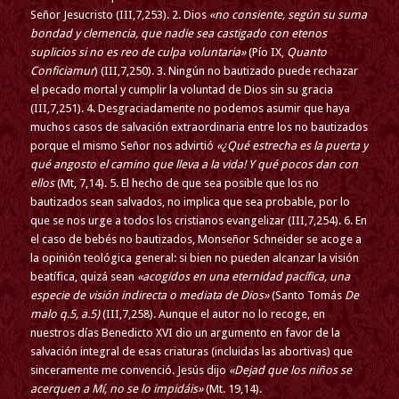
Señor Jesucristo (III,7,253). 2. Dios
«no consiente, según su suma
bondad y clemencia, que nadie sea castigado con etenos
suplicios si no es reo de culpa voluntaria»
(Pío IX,
Quanto
Conficiamur
) (III,7,250). 3. Ningún no bautizado puede rechazar
el pecado mortal y cumplir la voluntad de Dios sin su gracia
(III,7,251). 4. Desgraciadamente no podemos asumir que haya
muchos casos de salvación extraordinaria entre los no bautizados
porque el mismo Señor nos advirtió
«¿Qué estrecha es la puerta y
qué angosto el camino que lleva a la vida! Y qué pocos dan con
ellos
(Mt, 7,14). 5. El hecho de que sea posible que los no
bautizados sean salvados, no implica que sea probable, por lo
que se nos urge a todos los cristianos evangelizar (III,7,254). 6. En
el caso de bebés no bautizados, Monseñor Schneider se acoge a
la opinión teológica general: si bien no pueden alcanzar la visión
beatífica, quizá sean
«acogidos en una eternidad pacífica, una
especie de visión indirecta o mediata de Dios»
(Santo Tomás
De
malo q.5, a.5)
(III,7,258). Aunque el autor no lo recoge, en
nuestros días Benedicto XVI dio un argumento en favor de la
salvación integral de esas criaturas (incluidas las abortivas) que
sinceramente me convenció. Jesús dijo
«Dejad que los niños se
acerquen a Mí, no se lo impidáis»
(Mt. 19,14).