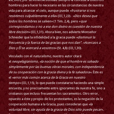
hombres para hacer lo necesario en las circunstancias de nuestra
vida para alcanzar el cielo, aunque puede
«frustrarse si nos
resistimos culpablemente a ella»
(III,1,23).
«Dios desea que
todos los hombres se salven»
(1 Tim. 2,4), pero «
que
correspondamos o no a ese don divino es cuestión de nuestra
libre decisión»
(III,1,31). Ahora bien, nos advierte Monseñor
Schneider que la infidelidad a la gracia puede
«disminuir la
frecuencia y la fuerza de las gracias que nos dan”. «Acercaos a
Dios y Él se acercará a vosotros»
(St. 4,8) (III,1,30).
Vinculado con el
naturalismo
, nuestro autor citará
el
neopelagianismo
,
«la noción de que el hombre es salvado
simplemente por las buenas obras morales, con independencia
de su cooperación con la gracia divina y la fe salvadora»
. Éste es
el
«error más común acerca de la Gracia en nuestro
tiempo»
(III,1,15), lo que puede constatarse haciendo una simple
encuesta, y no precisamente entre ignorantes de nuestra fe, sino a
cristianos que incluso frecuentan los sacramentos. Otro error,
opuesto a éste y propio de los protestantes, es la negación de la
cooperación humana a la Gracia, pues consideran que
«la
voluntad libre, sin ayuda de la gracia de Dios sólo puede pecar
«.