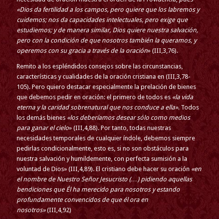
«Dios da fertilidad a los campos, pero quiere que los labremos y
cuidemos; nos da capacidades intelectuales, pero exige que
estudiemos; y de manera similar, Dios quiere nuestra salvación,
pero con la condición de que nosotros también la queramos, y
operemos con su gracia a través de la oración
» (III,3,76).
Remito a los espléndidos consejos sobre las circunstancias,
características y cualidades de la oración cristiana en (III,3,78-
105). Pero quiero destacar especialmente la prelación de bienes
que debemos pedir en oración: el primero de todos es
«la vida
eterna y la caridad sobrenatural que nos conduce a ella»
. Todos
los demás bienes
«los deberíamos desear sólo como medios
para ganar el cielo
» (III,4,88). Por tanto, todas nuestras
necesidades temporales de cualquier índole, debemos siempre
pedirlas condicionalmente, esto es, si no son obstáculos para
nuestra salvación y humildemente, con perfecta sumisión a la
voluntad de Dios» (III,4,89). El cristiano debe hacer su oración
«en
el nombre de Nuestro Señor Jesucristo (…) pidiendo aquellas
bendiciones que Él ha merecido para nosotros y estando
profundamente convencidos de que él ora en
nosotros»
(III,4,92)