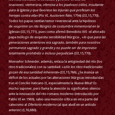
oraciones:
«temeraria, ofensiva a los piadosos oídos, insultante
para la Iglesia y que favorece las injurias que profesan los
herejes contra ella»
(Pío VI,
Auctorem fidei
, 1794) (III,15,770).
Todos los papas sentían temor reverencial ante la hipótesis
de
«suprimir un rito litúrgico de costumbre inmemorial en la
Iglesia»
(III,15,771), pues como afirmó Benedicto XVI -el añorado
papa teólogo de exquisita sensibilidad litúrgica-, «
lo que para las
generaciones anteriores era sagrado, también para nosotros
permanece sagrado y grande y no puede ser de improviso
totalmente prohibido o incluso perjudicial
» (III,15,770).
Monseñor Schneider, además, enlaza la antigüedad del rito (los
ritos tradicionales) con su santidad: «
sólo los ritos tradicionales
gozan de esa santidad inherente»
(III,15,766). ¿Se insinúa un
déficit de los actuales por las alteraciones litúrgicas introducidas
tras el Concilio Vaticano II, especialmente la
Nueva Misa
? Es
mucho suponer, pero llama la atención su significativo silencio
ante la innovación del rito romano moderno (introducido por
Pablo VI en 1969), salvo una mención crítica en otra parte del
catecismo al
Ofertorio moderno
(al que aludí en un artículo
anterior) (I,16,680).