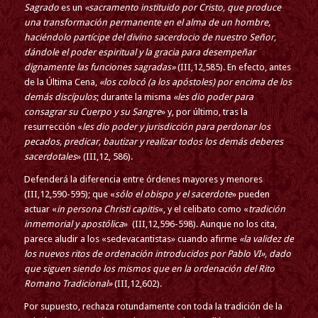
Sagrado
es un
«sacramento instituido por Cristo, que produce
una transformación permanente en el alma de un hombre,
haciéndolo partícipe del divino sacerdocio de nuestro Señor,
dándole el poder espiritual y la gracia para desempeñar
dignamente las funciones sagradas»
(III,12,585). En efecto, antes
de la Última Cena,
«los colocó (a los apóstoles) por encima de los
demás discípulos
; durante la misma
«les dio poder para
consagrar su Cuerpo y su Sangre
» y, por último, tras la
resurrección «
les dio poder y jurisdicción para perdonar los
pecados, predicar, bautizar y realizar todos los demás deberes
sacerdotales
» (III,12, 586).
Defenderá la diferencia entre órdenes mayores y menores
(III,12,590-595); que «
sólo el obispo y el sacerdote
» pueden
actuar «
in persona Christi capitis
«, y el celibato como «
tradición
inmemorial y apostólica
» (III,12,596-598). Aunque no los cita,
parece aludir a los «sedevacantistas» cuando afirme
«la validez de
los nuevos ritos de ordenación introducidos por Pablo VI», dado
que siguen siendo los mismos que en la ordenación del Rito
Romano Tradicional»
(III,12,602).
Por supuesto, rechaza rotundamente con toda la tradición de la