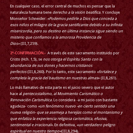
En cualquier caso, el error central de muchos es pensar que la
naturaleza humana tiene
derecho a la visión beatífica
. Y concluye
Monseñor Schneider:
«Podemos pedirle a Dios que conceda a
esos niños el milagro de la gracia santificante debido a su infinita
misericordia, pero su destino en última instancia sigue siendo un
misterio que confiamos a la amorosa Providencia de
Dios»
(III,7,259).
2º-CONFIRMACIÓN.-
A través de este sacramento instituido por
Cristo (Hch. 1,5), se
nos otorga el Espíritu Santo con la
abundancia de sus dones y hacernos cristianos
perfectos
(III,8,260). Por lo tanto, este sacramento
«fortalece y
completa la gracia del bautismo en nuestras almas
» (II,8,261).
Lo más llamativo de esta parte es el juicio severo que el autor
hace al
pentecostalismo, al Movimiento Carismático o
Renovación Carismática
. Lo considera -a mi juicio con bastante
agudeza- como
«un fenómeno nuevo -en cierto sentido una
nueva religión- que se asemeja a herejías como el montanismo y
que enfatiza la experiencia religiosa carismática, efusiva,
sentimental e irracional»
. En definitiva,
«un verdadero peligro
espiritual en nuestro tiempo»
(III,8,294).