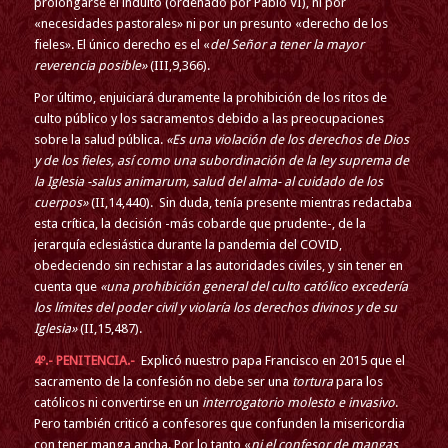
prolongarse el indulto (ordenado por Pablo VI), ni por
«necesidades pastorales» ni por un presunto «derecho de los
fieles». El único derecho es el «
del Señor a tener la mayor
reverencia posible»
(III,9,366).
Por último, enjuiciará duramente la prohibición de los ritos de
culto público y los sacramentos debido a las preocupaciones
sobre la salud pública.
«Es una violación de los derechos de Dios
y de los fieles, así como una subordinación de la ley suprema de
la Iglesia -salus animarum, salud del alma- al cuidado de los
cuerpos»
(II,14,440). Sin duda, tenía presente mientras redactaba
esta crítica, la decisión -más cobarde que prudente-, de la
jerarquía eclesiástica durante la pandemia del COVID,
obedeciendo sin rechistar a las autoridades civiles, y sin tener en
cuenta que
«una prohibición general del culto católico excedería
los límites del poder civil y violaría los derechos divinos y de su
Iglesia»
(II,15,487).
4º.- PENITENCIA.-
Explicó nuestro papa Francisco en 2015 que el
sacramento de la confesión no debe ser una
tortura
para los
católicos ni convertirse en un
interrogatorio molesto e invasivo
.
Pero también criticó a confesores que confunden la misericordia
con tener manga ancha. Por lo tanto «
ni el confesor de mangas