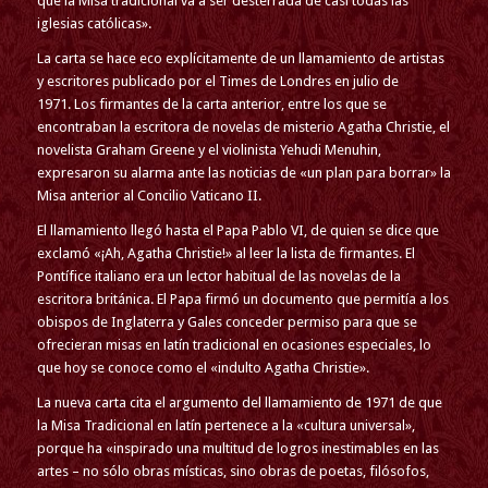
que la Misa tradicional va a ser desterrada de casi todas las
iglesias católicas».
La carta se hace eco explícitamente de un llamamiento de artistas
y escritores publicado por el Times de Londres en julio de
1971. Los firmantes de la carta anterior, entre los que se
encontraban la escritora de novelas de misterio Agatha Christie, el
novelista Graham Greene y el violinista Yehudi Menuhin,
expresaron su alarma ante las noticias de «un plan para borrar» la
Misa anterior al Concilio Vaticano II.
El llamamiento llegó hasta el Papa Pablo VI, de quien se dice que
exclamó «¡Ah, Agatha Christie!» al leer la lista de firmantes. El
Pontífice italiano era un lector habitual de las novelas de la
escritora británica. El Papa firmó un documento que permitía a los
obispos de Inglaterra y Gales conceder permiso para que se
ofrecieran misas en latín tradicional en ocasiones especiales, lo
que hoy se conoce como el «indulto Agatha Christie».
La nueva carta cita el argumento del llamamiento de 1971 de que
la Misa Tradicional en latín pertenece a la «cultura universal»,
porque ha «inspirado una multitud de logros inestimables en las
artes – no sólo obras místicas, sino obras de poetas, filósofos,