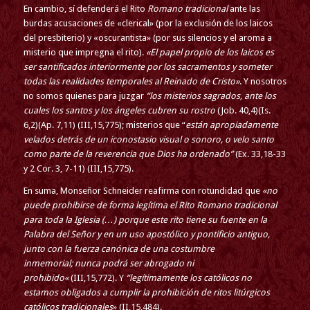
En cambio, sí defenderá el Rito
Romano tradicional
ante las
burdas acusaciones de «clerical» (por la exclusión de los laicos
del presbiterio) y «oscurantista» (por sus silencios y el aroma a
misterio que impregna el rito).
«El papel propio de los laicos es
ser santificados interiormente por los sacramentos y someter
todas las realidades temporales al Reinado de Cristo»
. Y nosotros
no somos quienes para juzgar
“los misterios sagrados, ante los
cuales los santos y los ángeles cubren su rostro
(Job. 40,4)(Is.
6,2)(Ap. 7,11) (III,15,775); misterios que “
están apropiadamente
velados detrás de un iconostasio visual o sonoro, o velo santo
como parte de la reverencia que Dios ha ordenado”
(Ex. 33,18-33
y 2 Cor. 3, 7-11) (III,15,775).
En suma, Monseñor Schneider reafirma con rotundidad que
«no
puede prohibirse de forma legítima el Rito Romano tradicional
para toda la Iglesia (…) porque este rito tiene su fuente en la
Palabra del Señor y en un uso apostólico y pontificio antiguo,
junto con la fuerza canónica de una costumbre
inmemorial;
nunca podrá ser abrogado ni
prohibido
«
(III,15,772). Y
“legítimamente los católicos no
estamos obligados a cumplir la prohibición de ritos litúrgicos
católicos tradicionales
» (II,15,484).