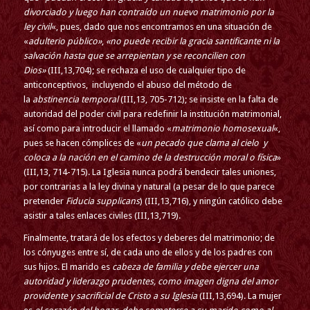
divorciado y luego han contraído un nuevo matrimonio por la
ley civil
«, pues, dado que nos encontramos en una situación de
«
adulterio público»
,
«no puede recibir la gracia santificante ni la
salvación hasta que se arrepientan y se reconcilien con
Dios»
(III,13,704); se rechaza el uso de cualquier tipo de
anticonceptivos, incluyendo el abuso del método de
la
abstinencia temporal
(III,13, 705-712); se insiste en la falta de
autoridad del poder civil para redefinir la institución matrimonial,
así como para introducir el llamado «
matrimonio homosexual
«,
pues se hacen cómplices de «
un pecado que clama al cielo y
coloca a la nación en el camino de la destrucción moral o física
»
(III,13, 714-715). La Iglesia nunca podrá bendecir tales uniones,
por contrarias a la ley divina y natural (a pesar de lo que parece
pretender
Fiducia supplicans
) (III,13,716), y ningún católico debe
asistir a tales enlaces civiles (III,13,719).
Finalmente, tratará de los efectos y deberes del matrimonio; de
los cónyuges entre sí, de cada uno de ellos y de los padres con
sus hijos. El marido es
cabeza de familia y debe ejercer una
autoridad y liderazgo prudentes, como imagen digna del amor
providente y sacrificial de Cristo a su Iglesia
(III,13,694). La mujer