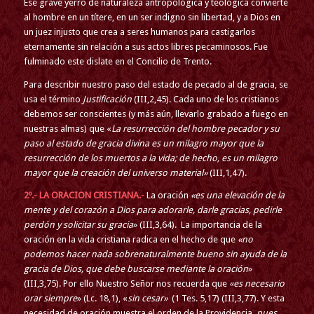
Ese grave yerro de naturaleza antropológica y teológica convierte
al hombre en un títere, en un ser indigno sin libertad, y a Dios en
un juez injusto que crea a seres humanos para castigarlos
eternamente sin relación a sus actos libres pecaminosos. Fue
fulminado este dislate en el Concilio de Trento.
Para describir nuestro paso del estado de pecado al de gracia, se
usa el término
Justificación
(III,2,45). Cada uno de los cristianos
debemos ser conscientes (y más aún, llevarlo grabado a fuego en
nuestras almas) que «
La resurrección del hombre pecador y su
paso al estado de gracia divina es un milagro mayor que la
resurrección de los muertos a la vida; de hecho, es un milagro
mayor que la creación del universo material»
(III,1,47).
2º.- LA ORACION CRISTIANA.-
La oración
«es una elevación de la
mente y del corazón a Dios para adorarle, darle gracias, pedirle
perdón y solicitar su gracia
» (III,3,64). La importancia de la
oración en la vida cristiana radica en el hecho de que
«no
podemos hacer nada sobrenaturalmente bueno sin ayuda de la
gracia de Dios, que debe buscarse mediante la oración
»
(III,3,75). Por ello Nuestro Señor nos recuerda que
«es necesario
orar siempre
» (Lc. 18,1), «
sin cesar»
(1 Tes. 5,17) (III,3,77). Y esta
necesidad de oración muestra el orden de la Providencia,
pues