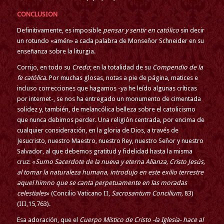
CONCLUSION
Definitivamente, es imposible
pensar y sentir en católico
sin decir
un rotundo «amén» a cada palabra de Monseñor Schneider en su
enseñanza sobre la liturgia.
Corrijo, en todo su
Credo
; en la totalidad de su
Compendio de la
fe católica
. Por muchas glosas, notas a pie de página, matices e
incluso correcciones que hagamos -ya he leído algunas críticas
por internet-, se nos ha entregado un monumento de cimentada
solidez y, también, de melancólica belleza sobre el catolicismo
que nunca debimos perder. Una religión centrada, por encima de
cualquier consideración, en la gloria de Dios, a través de
Jesucristo, nuestro Maestro, nuestro Rey, nuestro Señor y nuestro
Salvador, al que debemos gratitud y fidelidad hasta la misma
cruz: «
Sumo Sacerdote de la nueva y eterna Alianza, Cristo Jesús,
al tomar la naturaleza humana, introdujo en este exilio terrestre
aquel himno que se canta perpetuamente en las moradas
celestiales
» (Concilio Vaticano II,
Sacrosantum Concilium,
83)
(III,15,763).
Esa adoración, que el
Cuerpo Místico de Cristo -la Iglesia- hace al