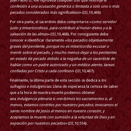
Juan Pablo II,
«se reprueba cualquier uso que restrinja la
confesión a una acusación genérica o limitada a solo uno o más
pecados considerados más significativos»
(III,10,466)
Por otra parte, el sacerdote debe comportarse «
como servidor
justo y misericordioso,
para contribuir al honor divino y a la
salvación de las almas»
(III,10,468). Por consiguiente debe
conocer e identificar claramente «
los pecados objetivamente
graves del penitente, porque no es misericordia excusar o
mentir sobre el pecado, y mucho menos dejar a los penitentes
en estado de pecado debido a la negativa de un sacerdote de
hablar como un padre autorizado y un médico atento, tareas
confiadas por Cristo a cada confesor
» (III,10,467).
Finalmente, la última parte de esta sección se dedica a
los
sufragios e indulgencias
. Llena de esperanza la certeza de saber
que a la hora de nuestra muerte podemos obtener
una
indulgencia plenaria
si
«recibimos los sacramentos o, al
menos, estamos contritos por nuestros pecados; invocamos el
santo nombre de Jesús al menos en nuestro corazón, y
aceptamos la muerte con sumisión a la voluntad de Dios y en
expiación por nuestros pecados»
(III,10,554).