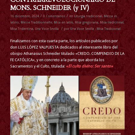
MONS. SCHNEIDER (y IV)
/
/
16 diciembre, 2024
0 Comentarios
en
Liturgia tradicional
,
Messa in
latino
,
Messe Traditionnelle
,
Misa en latín
,
Misa gregoriana
,
Misa tradicional
,
/
Misa Tridentina
,
Una Voce Sevilla
por
Una Voce Sevilla - Misa Tradicional
Finalizamos con esta cuarta parte, los artículos publicados por
don LUIS LÓPEZ VALPUESTA dedicados al interesante libro del
obispo Athanasius Schneider titulado «CREDO. COMPENDIO DE LA
FE CATÓLICA», y en concreto a la parte que aborda los
Sacramentos y el Culto, titulada:
«
El culto divino: Ser santo»