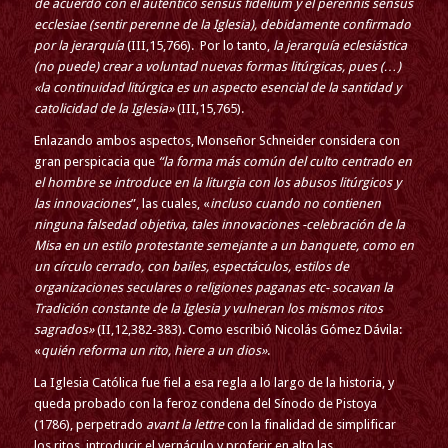
de acuerdo con el auténtico sensus fidelium y el perennis sensus
ecclesiae (sentir perenne de la Iglesia), debidamente confirmado
por la jerarquía
(III,15,766). Por lo tanto,
la jerarquía eclesiástica
(no puede) crear a voluntad nuevas formas litúrgicas,
pues (…)
«la continuidad litúrgica es un aspecto esencial de la santidad y
catolicidad de la Iglesia»
(III,15,765).
Enlazando ambos aspectos, Monseñor Schneider considera con
gran perspicacia que
“la forma más común del culto centrado en
el hombre se introduce en la liturgia con los abusos litúrgicos y
las innovaciones
”, las cuales, «
incluso cuando no contienen
ninguna falsedad objetiva, tales innovaciones -celebración de la
Misa en un estilo protestante semejante a un banquete, como en
un círculo cerrado, con bailes, espectáculos, estilos de
organizaciones seculares o religiones paganas etc- socavan la
Tradición constante de la Iglesia y vulneran los mismos ritos
sagrados»
(II,12,382-383). Como escribió Nicolás Gómez Dávila:
«
quién reforma un rito, hiere a un dios»
.
La Iglesia Católica fue fiel a esa regla a lo largo de la historia, y
queda probado con la feroz condena del Sínodo de Pistoya
(1786), perpetrado
avant la lettre
con la finalidad de simplificar
los ritos, introducir el vernáculo y proferir en alto las