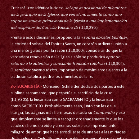
Criticará -con idéntica lucidez-
«el apoyo ocasional de miembros
de la jerarquía de la Iglesia, que ven el movimiento como una
supuesta «nueva primavera» de la Iglesia o una implementación
del «espíritu» del Concilio Vaticano II
» (III,8,295.)
Frente a estos desmanes, propondrá la «
sobria ebrietas Spíritus
«,
la ebriedad sobria del Espíritu Santo, un corazón ardiente unido a
una mente guiada por la razón (III,8,300), considerando que la
verdadera renovación de la Iglesia sólo se producirá «
por un
retorno a la auténtica y constante Tradición católica»
(III,8,304).
El
sentimentalismo tóxico
, importado de movimientos ajenos a la
tradición católica, pudre los cimientos de la fe.
3º.- EUCARISTÍA.-
Monseñor Schneider dedica dos partes a este
sublime sacramento, que perpetúa el sacrificio de la cruz
(III,9,305): la Eucaristía como SACRAMENTO y la Eucaristía
como SACRIFICIO. Probablemente sean, junto con las de la
liturgia, las páginas más hermosas de todo su
Compendio
y eso
que simplemente se limita a recoger ordenadamente lo que los
católicos hemos creído y creemos sobre ese impresionante
milagro de amor, que hace arrodillarse de una vez a las miríadas
de ángeles del Cielo. No me es posible exponer tal o cual punto y