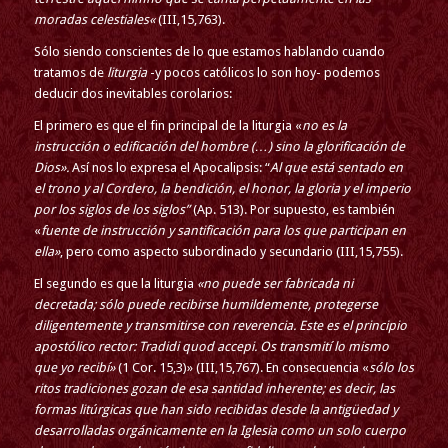
moradas celestiales
«
(III,15,763).
Sólo siendo conscientes de lo que estamos hablando cuando
tratamos de
liturgia
-y pocos católicos lo son hoy- podemos
deducir dos inevitables corolarios:
El primero es que el fin principal de la liturgia «
no es la
instrucción o edificación del hombre (…) sino la glorificación de
Dios».
Así nos lo expresa el Apocalipsis: “
Al que está sentado en
el trono y al Cordero, la bendición, el honor, la gloria y el imperio
por los siglos de los siglos”
(Ap. 513). Por supuesto, es también
«
fuente de instrucción y santificación para los que participan en
ella»
, pero como aspecto subordinado y secundario (III,15,755).
El segundo es que la liturgia
«no puede ser fabricada ni
decretada; sólo puede recibirse humildemente, protegerse
diligentemente y transmitirse con reverencia. Este es el principio
apostólico rector: Tradidi quod accepi. Os transmití lo mismo
que yo recibí»
(1 Cor. 15,3)» (III,15,767). En consecuencia «
sólo los
ritos tradiciones gozan de esa santidad inherente; es decir, las
formas litúrgicas que han sido recibidas desde la antigüedad y
desarrolladas orgánicamente en la Iglesia como un solo cuerpo