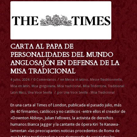
CARTA AL PAPA DE
PERSONALIDADES DEL MUNDO
ANGLOSAJÓN EN DEFENSA DE LA
MISA TRADICIONAL
/
/
4 julio, 2024
0 Comentarios
en
Messa in latino
,
Messe Traditionnelle
,
Misa en latín
,
Misa gregoriana
,
Misa tradicional
,
Misa Tridentina
,
Traditional
/
Latin Mass
,
Una Voce Sevilla
por
Una Voce Sevilla - Misa Tradicional
En una carta al Times of London, publicada el pasado julio, más
de 40 firmantes, católicos y no católicos -entre ellos el creador de
«Downton Abbey», Julian Fellowes, la activista de derechos
humanos Bianca Jagger y la cantante de ópera Kiri Te Kanawa-
lamentan «las preocupantes noticias procedentes de Roma de