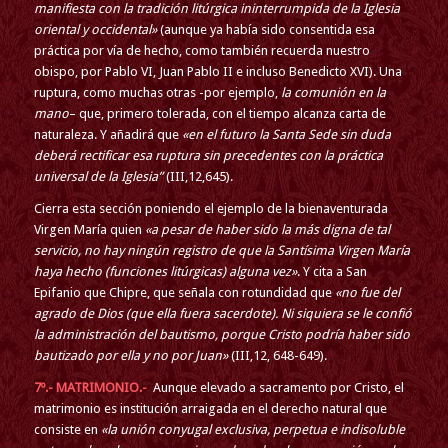
manifiesta con la tradición litúrgica ininterrumpida de la Iglesia
oriental y occidental»
(aunque ya había sido consentida esa
práctica por vía de hecho, como también recuerda nuestro
obispo, por Pablo VI, Juan Pablo II e incluso Benedicto XVI). Una
ruptura, como muchas otras -por ejemplo,
la comunión en la
mano
– que, primero tolerada, con el tiempo alcanza carta de
naturaleza. Y añadirá que
«en el futuro la Santa Sede sin duda
deberá rectificar esa ruptura sin precedentes con la práctica
universal de la Iglesia”
(III,12,645).
Cierra esta sección poniendo el ejemplo de la bienaventurada
Virgen María quien
«a pesar de haber sido la más digna de tal
servicio, no hay ningún registro de que la Santísima Virgen María
haya hecho (funciones litúrgicas) alguna vez»
. Y cita a San
Epifanio que Chipre, que señala con rotundidad que
«no fue del
agrado de Dios (que ella fuera sacerdote). Ni siquiera se le confió
la administración del bautismo, porque Cristo podría haber sido
bautizado por ella y no por Juan»
(III,12, 648-649).
7º.- MATRIMONIO.-
Aunque elevado a sacramento por Cristo, el
matrimonio es institución arraigada en el derecho natural que
consiste en
«la unión conyugal exclusiva, perpetua e indisoluble