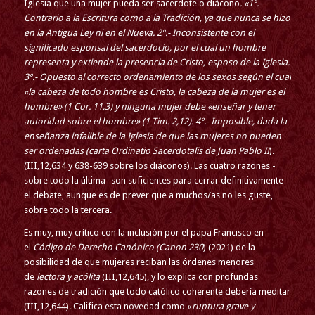
Iglesia que una mujer pueda ser sacerdote o diácono
. «1º.-
Contrario a la Escritura como a la Tradición, ya que nunca se hizo
en la Antigua Ley ni en el Nueva. 2º.- Inconsistente con el
significado esponsal del sacerdocio, por el cual un hombre
representa y extiende la presencia de Cristo, esposo de la Iglesia.
3º.- Opuesto al correcto ordenamiento de los sexos según el cual
«la cabeza de todo hombre es Cristo, la cabeza de la mujer es el
hombre» (1 Cor. 11,3) y ninguna mujer debe «enseñar y tener
autoridad sobre el hombre» (1 Tim. 2,12). 4º.- Imposible, dada la
enseñanza infalible de la Iglesia de que las mujeres no pueden
ser ordenadas (carta Ordinatio Sacerdotalis de Juan Pablo II
).
(III,12,634 y 638-639 sobre los diáconos). Las cuatro razones -
sobre todo la última- son suficientes para cerrar definitivamente
el debate, aunque es de prever que a muchos/as no les guste,
sobre todo la tercera.
Es muy, muy crítico con la inclusión por el papa Francisco en
el
Código de Derecho Canónico (Canon 230
) (2021) de la
posibilidad de que mujeres reciban las órdenes menores
de
lectora y acólita
(III,12,645), y lo explica con profundas
razones de tradición que todo católico coherente debería meditar
(III,12,644). Califica esta novedad como «
ruptura grave y