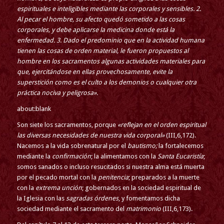
espirituales e inteligibles mediante las corporales y sensibles. 2.
Al pecar el hombre, su afecto quedó sometido a las cosas
corporales, y debe aplicarse la medicina donde está la
enfermedad. 3. Dado el predominio que en la actividad humana
tienen las cosas de orden material, le fueron propuestos al
hombre en los sacramentos algunas actividades materiales para
que, ejercitándose en ellas provechosamente, evite la
superstición como es el culto a los demonios o cualquier otra
práctica nociva y peligrosa».
about:blank
Son siete los sacramentos, porque
«reflejan en el orden espiritual
las diversas necesidades de nuestra vida corporal»
(III,6,172).
Nacemos a la vida sobrenatural por el
bautismo;
la fortalecemos
mediante la
confirmación
; la alimentamos con la
Santa Eucaristía
;
somos sanados o incluso resucitados si nuestra alma está muerta
por el pecado mortal con la
penitencia
; preparados a la muerte
con la
extrema unción
; gobernados en la sociedad espiritual de
la Iglesia con las
sagradas órdenes
, y fomentamos dicha
sociedad mediante el sacramento del
matrimonio
(III,6,173).