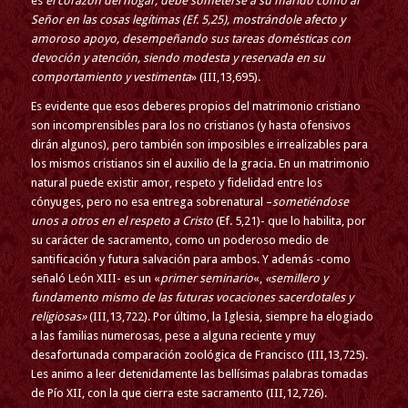
es
el corazón del hogar, debe someterse a su marido como al
Señor en las cosas legítimas
(Ef. 5,25), mostrándole afecto y
amoroso apoyo, desempeñando sus tareas domésticas con
devoción y atención, siendo modesta y reservada en su
comportamiento y vestimenta
» (III,13,695).
Es evidente que esos deberes propios del matrimonio cristiano
son incomprensibles para los no cristianos (y hasta ofensivos
dirán algunos), pero también son imposibles e irrealizables para
los mismos cristianos sin el auxilio de la gracia. En un matrimonio
natural puede existir amor, respeto y fidelidad entre los
cónyuges, pero no esa entrega sobrenatural –
sometiéndose
unos a otros en el respeto a Cristo
(Ef. 5,21)- que lo habilita, por
su carácter de sacramento, como un poderoso medio de
santificación y futura salvación para ambos. Y además -como
señaló León XIII- es un «
primer seminario
«,
«semillero y
fundamento mismo de las futuras vocaciones sacerdotales y
religiosas»
(III,13,722). Por último, la Iglesia, siempre ha elogiado
a las familias numerosas, pese a alguna reciente y muy
desafortunada comparación zoológica de Francisco (III,13,725).
Les animo a leer detenidamente las bellísimas palabras tomadas
de Pío XII, con la que cierra este sacramento (III,12,726).