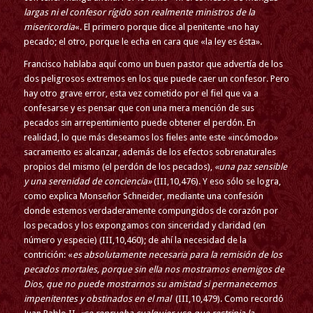
largas ni el confesor rígido son realmente ministros de la
misericordia
«. El primero porque dice al penitente «no hay
pecado; el otro, porque le echa en cara que «la ley es ésta».
Francisco hablaba aquí como un buen pastor que advertía de los
dos peligrosos extremos en los que puede caer un confesor. Pero
hay otro grave error, esta vez cometido por el fiel que va a
confesarse y es pensar que con una mera mención de sus
pecados sin arrepentimiento puede obtener el perdón. En
realidad, lo que más deseamos los fieles ante este «incómodo»
sacramento es alcanzar, además de los efectos sobrenaturales
propios del mismo (el perdón de los pecados),
«una paz sensible
y una serenidad de conciencia»
(III,10,476). Y eso sólo se logra,
como explica Monseñor Schneider, mediante una confesión
donde estemos verdaderamente compungidos de corazón por
los pecados y los expongamos con sinceridad y claridad (en
número y especie) (III,10,460); de ahí la necesidad de la
contrición: «
es absolutamente necesaria para la remisión de los
pecados mortales, porque sin ella nos mostramos enemigos de
Dios, que no puede mostrarnos su amistad si permanecemos
impenitentes y obstinados en el mal
(III,10,479). Como recordó