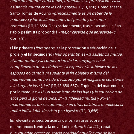
entre un hombre y una mujer, ordenada a la procreación y a la
asistencia mutua entre los cónyuges»
(III,13, 650). Como enseña
Santo Tomás de Aquino
«principalmente es un deber de la
naturaleza y fue instituido antes del pecado
y no como
remedio
«
(III,13,655). Desgraciadamente, tras el pecado, un San
Pablo pesimista propondrá «
mejor casarse que abrasarse
» (1
Cor. 7,9).
El fin primero (
finis operis
) es la procreación y educación de la
prole, y el fin secundario (
finis operantis
) es «
la asistencia mutua,
el amor mutuo y la cooperación de los cónyuges en el
cumplimiento de sus deberes. La experiencia subjetiva de los
esposos no cambia ni suplanta el fin objetivo mismo del
matrimonio como ha sido declarado por el magisterio constante
a lo largo de los siglos
” (III,13,656-657). Triple fin del matrimonio,
por lo tanto, es: «
1º.- el nacimiento de los hijos y la educación de
ellos para la gloria de Dios; 2º.- la fidelidad mutua y 3º.- el
matrimonio es un sacramento, o en otras palabras, manifiesta la
unión indisoluble de cristo y su Iglesia»
(III,13,658).
Es relevante su sección acerca de los «errores sobre el
matrimonio»: frente a la novedad de
Amoris Laetitia
, rebate
que
«puedan crecer en gracia y caridad aquellos que se han