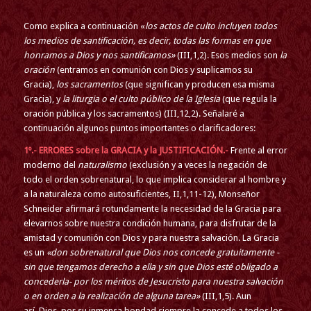
Como explica a continuación «
los actos de culto incluyen todos
los medios de santificación, es decir, todas las formas en que
honramos a Dios y nos santificamos»
(III,1,2). Esos medios son
la
oración
(entramos en comunión con Dios y suplicamos su
Gracia),
los sacramentos
(que significan y producen esa misma
Gracia), y
la liturgia o el culto público de la Iglesia
(que regula la
oración pública y los sacramentos) (III,12,2). Señalaré a
continuación algunos puntos importantes o clarificadores:
1º.- ERRORES sobre la GRACIA y la JUSTIFICACIÓN.-
Frente al error
moderno del
naturalismo
(exclusión y a veces la negación de
todo el orden sobrenatural, lo que implica considerar al hombre y
a la naturaleza como autosuficientes, II,1,11-12), Monseñor
Schneider afirmará rotundamente la necesidad de la Gracia para
elevarnos sobre nuestra condición humana, para disfrutar de la
amistad y comunión con Dios y para nuestra salvación. La Gracia
es un
«don sobrenatural que Dios nos concede gratuitamente -
sin que tengamos derecho a ella y sin que Dios esté obligado a
concederla- por los méritos de Jesucristo para nuestra salvación
o en orden a la realización de alguna tarea»
(III,1,5). Aun
así, Dios, por su inmensa bondad siempre la concede a todos los