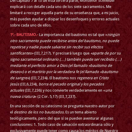
Del capítulo 7 al 13 de esta tercera parte, Monseñor Schneider
explicará con detalle cada uno de los siete sacramentos. Me
limitaré a recoger aquella parte de su enseñanza que, a mi juicio,
más pueden ayudar a disipar los desenfoques y errores actuales
sobre cada uno de ellos.
1º.- BAUTISMO.-
La importancia del bautismo es tal que «
ningún
otro sacramento puede recibirse antes del bautismo, no puede
repetirse y nadie puede salvarse sin recibir sus efectos
santificantes»
(III,7,217). Y precisará luego que
«aparte de por su
signo sacramental ordinario (…) también puede ser recibido (…)
mediante el perfecto amor a Dios (el llamado «bautismo de
deseo») o el martirio por la verdadera fe (el llamado «bautismo
de sangre»
) (III,7,234). El bautismo nos
regenera en Cristo
Jesús
(III,6,234),
borra el pecado original y los pecados
actuales
(III,7,236) y nos convierte verdaderamente en «
una
nueva criatura
» (2 Cor. 5,17) (III,7,237).
En una sección de su catecismo se pregunta nuestro autor por
el
destino de los no bautizados
. Es un tema abierto
teológicamente, pero del que sí se pueden aventurar algunas
conclusiones: 1. Todo caso de salvación extraordinaria sólo y
exclusivamente puede tener como causa los méritos de Nuestro