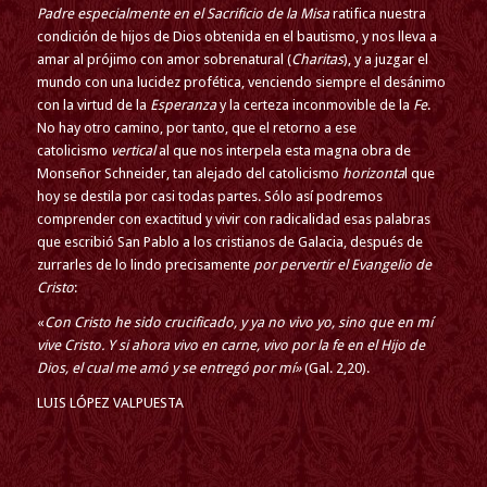
Padre especialmente en el Sacrificio de la Misa
ratifica nuestra
condición de hijos de Dios obtenida en el bautismo, y nos lleva a
amar al prójimo con amor sobrenatural (
Charitas
), y a juzgar el
mundo con una lucidez profética, venciendo siempre el desánimo
con la virtud de la
Esperanza
y la certeza inconmovible de la
Fe
.
No hay otro camino, por tanto, que el retorno a ese
catolicismo
vertical
al que nos interpela esta magna obra de
Monseñor Schneider, tan alejado del catolicismo
horizonta
l que
hoy se destila por casi todas partes. Sólo así podremos
comprender con exactitud y vivir con radicalidad esas palabras
que escribió San Pablo a los cristianos de Galacia, después de
zurrarles de lo lindo precisamente
por pervertir el Evangelio de
Cristo
:
«
Con Cristo he sido crucificado, y ya no vivo yo, sino que en mí
vive Cristo. Y si ahora vivo en carne, vivo por la fe en el Hijo de
Dios, el cual me amó y se entregó por mí»
(Gal. 2,20).
LUIS LÓPEZ VALPUESTA