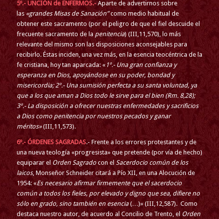
5º.- UNCIÓN de ENFERMOS.-
Aparte de advertirnos sobre
las
«grandes Misas de Sanación”
como medio habitual de
obtener este sacramento (por el peligro de que el fiel descuide el
frecuente sacramento de la
penitencia
) (III,11,570), lo más
relevante del mismo son las disposiciones aconsejables para
recibirlo. Éstas inciden, una vez más, en la esencia teocéntrica de la
fe cristiana, hoy tan aparcada: «
1º.- Una gran confianza y
esperanza en Dios, apoyándose en su poder, bondad y
misericordia; 2º.- Una sumisión perfecta a su santa voluntad,
ya
que a los que aman a Dios todo le sirve para el bien
(Rm. 8,28);
3º.- La disposición a ofrecer nuestras enfermedades y sacrificios
a Dios como penitencia por nuestros pecados y ganar
méritos»
(III,11,573).
6º.- ÓRDENES SAGRADAS
.- Frente a los errores protestantes y de
una nueva teología «progresista» que pretende (por vía de hecho)
equiparar el
Orden Sagrado
con el
Sacerdocio común de los
laicos
, Monseñor Schneider citará a Pío XII, en una Alocución de
1954: «
Es necesario afirmar firmemente que el sacerdocio
común a todos los fieles, por elevado y digno que sea, difiere no
sólo en grado, sino también en esencia
(…)» (III,12,587). Como
destaca nuestro autor, de acuerdo al Concilio de Trento, el
Orden